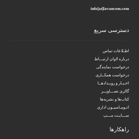
info[at]lavancom.com
دسترسی سریع
اطـلاعات تماس
درباره لاوان ارتبـــاط
درخواست نمایندگی
درخواست همکــاری
اخـبـار و رویـدادهــا
گالری تصـــاویــر
کتاب‌ها و نشریه‌ها
اتـومـاسیـون اداری
ســـایـت مـــپ
راهکار‌ها