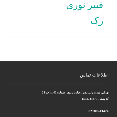
فیبر نوری
رک
اطلاعات تماس
تهران، میدان ولی‌عصر، خیابان ولدی، شماره 48، واحد 24
کد پستی:1593733479
02188943424