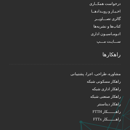
درخواست همکــاری
اخـبـار و رویـدادهــا
گالری تصـــاویــر
کتاب‌ها و نشریه‌ها
اتـومـاسیـون اداری
ســـایـت مـــپ
راهکار‌ها
مشاوره، طراحی، اجرا، پشتیبانی
راهکار مسکونی شبکه
راهکار اداری شبکه
راهکار صنعتی شبکه
راهکار دیتاسنتر
راهـــــــکار FTTH
راهـــــــکار FTTx