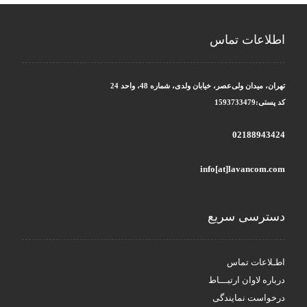
اطلاعات تماس
تهران، میدان ولی‌عصر، خیابان ولدی، شماره 48، واحد 24
کد پستی:1593733479
02188943424
info[at]lavancom.com
دسترسی سریع
اطـلاعات تماس
درباره لاوان ارتبـــاط
درخواست نمایندگی