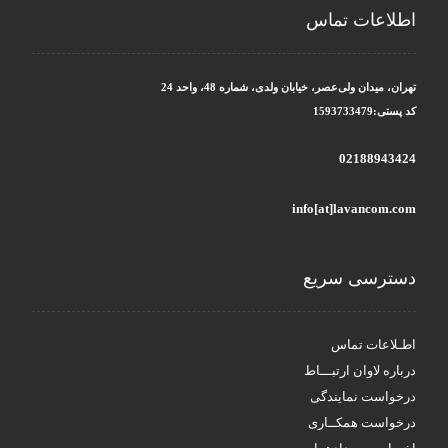
اطلاعات تماس
تهران، میدان ولی‌عصر، خیابان ولدی، شماره 48، واحد 24
کد پستی:1593733479
02188943424
info[at]lavancom.com
دسترسی سریع
اطـلاعات تماس
درباره لاوان ارتبـــاط
درخواست نمایندگی
درخواست همکــاری