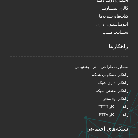
اخـبـار و رویـدادهــا
گالری تصـــاویــر
کتاب‌ها و نشریه‌ها
اتـومـاسیـون اداری
ســـایـت مـــپ
راهکار‌ها
مشاوره، طراحی، اجرا، پشتیبانی
راهکار مسکونی شبکه
راهکار اداری شبکه
راهکار صنعتی شبکه
راهکار دیتاسنتر
راهـــــــکار FTTH
راهـــــــکار FTTx
شبکه‌های اجتماعی