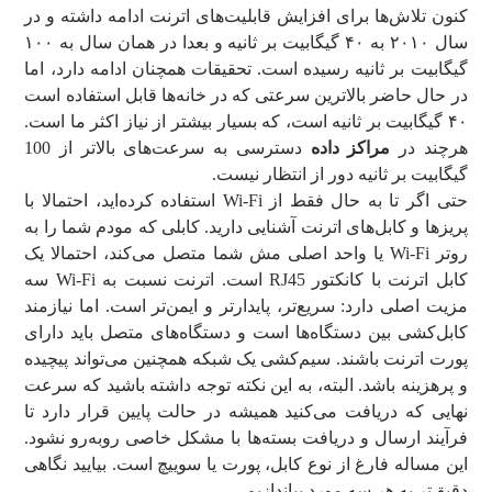
کنون تلاش‌ها برای افزایش قابلیت‌های اترنت ادامه داشته و در
سال ۲۰۱۰ به ۴۰ گیگابیت بر ثانیه و بعدا در همان سال به ۱۰۰
گیگابیت بر ثانیه رسیده است. تحقیقات همچنان ادامه دارد، اما
در حال حاضر بالاترین سرعتی که در خانه‌ها قابل استفاده است
۴۰ گیگابیت بر ثانیه است، که بسیار بیشتر از نیاز اکثر ما است.
هرچند در
مراکز داده
دسترسی به سرعت‌های بالاتر از 100
گیگابیت بر ثانیه دور از انتظار نیست.
حتی اگر تا به حال فقط از Wi-Fi استفاده کرده‌اید، احتمالا با
پریزها و کابل‌های اترنت آشنایی دارید. کابلی که مودم شما را به
روتر Wi-Fi یا واحد اصلی مش شما متصل می‌کند، احتمالا یک
کابل اترنت با کانکتور RJ45 است. اترنت نسبت به Wi-Fi سه
مزیت اصلی دارد: سریع‌تر، پایدارتر و ایمن‌تر است. اما نیازمند
کابل‌کشی بین دستگاه‌ها است و دستگاه‌های متصل باید دارای
پورت اترنت باشند. سیم‌کشی یک شبکه همچنین می‌تواند پیچیده
و پرهزینه باشد. البته، به این نکته توجه داشته باشید که سرعت
نهایی که دریافت می‌کنید همیشه در حالت پایین قرار دارد تا
فرآیند ارسال و دریافت بسته‌ها با مشکل خاصی روبه‌رو نشود.
این مساله فارغ از نوع کابل، پورت یا سوییچ است. بیایید نگاهی
دقیق‌تر به هر سه مورد بیاندازیم.