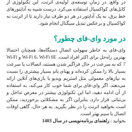
در واقع، در زمانِ توسعه‌ی اولیه‌ی اترنت، این تکنولوژی از
کابل‌های کواکسیال استفاده می‌کرد. درست شبیه به آداپتورهای
خط برق، به یک آداپتور در هر دو طرف نیاز دارید تا از اترنت به
کواکسیال و برعکس تبدیل سیگنال انجام شود.
در مورد وای-فای چطور؟
وای-فای به خاطر سهولتِ اتصالِ دستگاه‌ها، همچنان احتمالا
بهترین راه‌حل برای اکثر افراد است. Wi-Fi 6، Wi-Fi 6E و Wi-Fi
7 که به سرعت در حال فراگیر شدن هستند، اتصالات با سرعت
بسیار بالا را ممکن کرده‌اند و پهنای باندِ بسیار بیشتری را نسبت
به نیازهای معمولی مثل استریم ویدیو یا بازی‌های آنلاین ارائه
می‌دهند. اگر وای-فای برای شما خوب کار می‌کند، به استفاده
از آن ادامه دهید، اما این تکنولوژی بیشتر در معرض تداخل و
بی‌ثباتی قرار دارد، بنابراین اگر به مشکلاتی برخوردید، ممکن
است بخواهید اترنت را در نظر بگیرید. به هر حال، گاهی اوقات
اتصال با سیم بهتر است.
بخوانید :
راهنمای برنامه‌نویسی در سال 1403