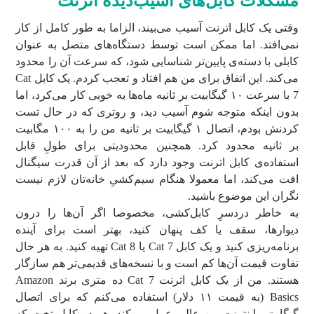
مشکلات کابل‌های آسیب‌دیده اترنت
وقتی یک کابل اترنت آسیب می‌بیند، الزاما به طور کامل از کار
نمی‌افتد. اما ممکن است توسط دستگاه‌های متصل به عنوان
کابلی با دسته‌ی پایین‌تر شناسایی شود، که سرعت آن را محدود
می‌کند. این اتفاق برای من هم افتاد و تعجب کردم. یک کابل Cat
7 با سرعت ۱۰ گیگابیت بر ثانیه ماه‌ها به خوبی کار می‌کرد، اما
بدون اینکه متوجه شوم آسیب دید، و روتری که در حال تست
کردنش بودم، اتصال ۱ گیگابیت بر ثانیه من را به ۱۰۰ مگابیت
بر ثانیه محدود کرد. همچنین محدودیتی برای طولِ قابل
استفاده‌ی کابل اترنت وجود دارد که بعد از آن قدرت سیگنال
افت می‌کند، اما معمولا هنگام سیم‌کشیِ خانه‌تان لازم نیست
نگران این موضوع باشید.
به خاطر دردسرِ کابل‌کشی، مخصوصا اگر آن‌ها را درون
دیوارها، سقف یا کف پنهان کنید، بهتر است برای آینده
برنامه‌ریزی کنید و یک کابل Cat 7 یا Cat 8 تهیه کنید. به هر حال
تفاوت قیمت آن‌ها کم است و با نسخه‌های قدیمی‌تر هم سازگار
هستند. من از یک کابل اترنت Cat 7 ده متری برند Amazon
Basics (به قیمت ۱۱ دلار) استفاده می‌کنم که برای اتصال
گیگابیتیِ اینترنت من عالی عمل می‌کند. هر دو کابل تخت که