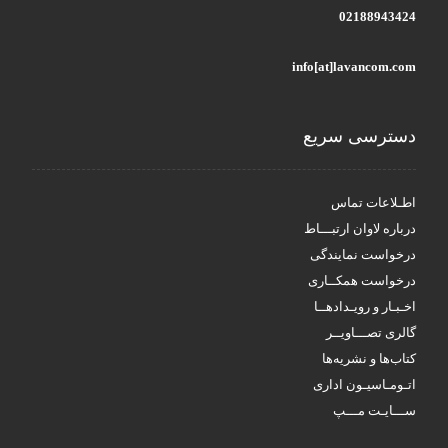
02188943424
info[at]lavancom.com
دسترسی سریع
اطـلاعات تماس
درباره لاوان ارتبـــاط
درخواست نمایندگی
درخواست همکــاری
اخـبـار و رویـدادهــا
گالری تصـــاویــر
کتاب‌ها و نشریه‌ها
اتـومـاسیـون اداری
ســـایـت مـــپ