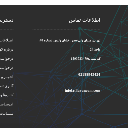
اطلاعات تماس
دسترس
اطـلاعات
تهران، میدان ولی‌عصر، خیابان ولدی، شماره 48،
درباره لاو
واحد 24
درخواست 
کد پستی:1593733479
درخواست
02188943424
اخـبـار و 
گالری تصـ
info[at]lavancom.com
کتاب‌ها و
اتـومـاسی
ســـایـت