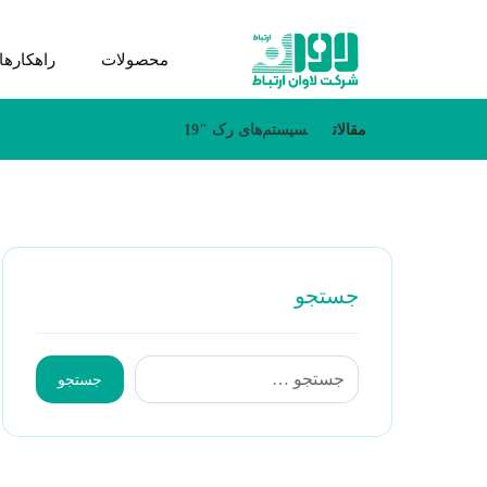
محصولات
راهکارها
مقالات
سیستم‌های رک "19
جستجو
جستجو