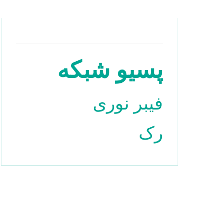
پسیو شبکه
فیبر نوری
رک