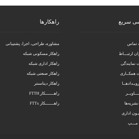
ی سریع
راهکار‌ها
 تماس
مشاوره، طراحی، اجرا، پشتیبانی
ان ارتبـــاط
راهکار مسکونی شبکه
نمایندگی
راهکار اداری شبکه
 همکــاری
راهکار صنعتی شبکه
رویـدادهــا
راهکار دیتاسنتر
ــاویــر
راهـــــــکار FTTH
 نشریه‌ها
راهـــــــکار FTTx
ـون اداری
 مـــپ