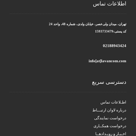
اطلاعات تماس
تهران، میدان ولی‌عصر، خیابان ولدی، شماره 48، واحد 24
کد پستی:1593733479
02188943424
info[at]lavancom.com
دسترسی سریع
اطـلاعات تماس
درباره لاوان ارتبـــاط
درخواست نمایندگی
درخواست همکــاری
اخـبـار و رویـدادهــا