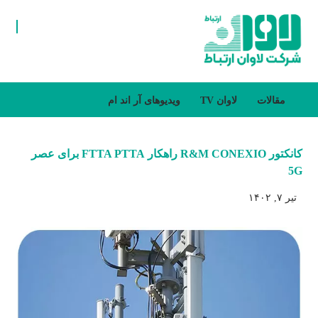
مقالات
لاوان TV
ویدیو‌های آر اند ام
کانکتور R&M CONEXIO راهکار FTTA PTTA برای عصر
5G
تیر ۷, ۱۴۰۲