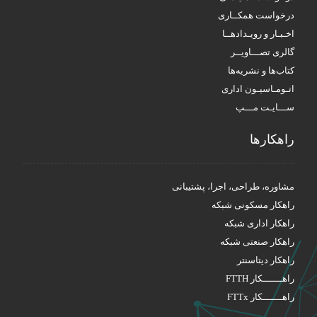
درخواست همکــاری
اخـبـار و رویـدادهــا
گالری تصـــاویــر
کتاب‌ها و نشریه‌ها
اتـومـاسیـون اداری
ســـایـت مـــپ
راهکار‌ها
مشاوره، طراحی، اجرا، پشتیبانی
راهکار مسکونی شبکه
راهکار اداری شبکه
راهکار صنعتی شبکه
راهکار دیتاسنتر
راهـــــــکار FTTH
راهـــــــکار FTTx