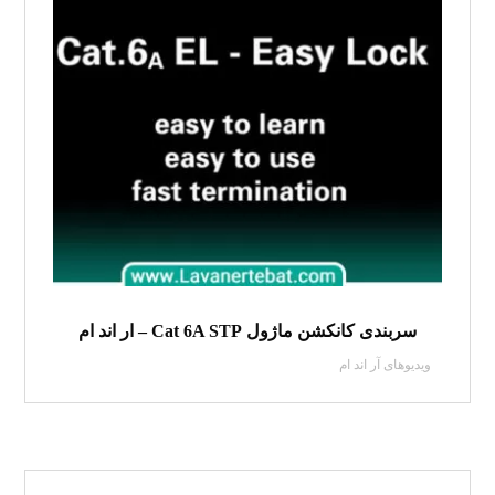
سربندی کانکشن ماژول Cat 6A STP – ار اند ام
ویدیو‌های آر اند ام