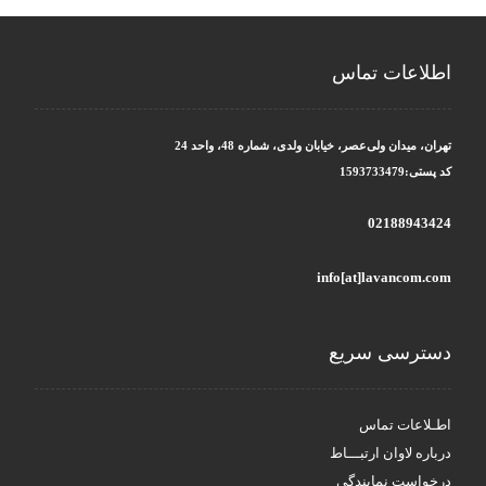
اطلاعات تماس
تهران، میدان ولی‌عصر، خیابان ولدی، شماره 48، واحد 24
کد پستی:1593733479
02188943424
info[at]lavancom.com
دسترسی سریع
اطـلاعات تماس
درباره لاوان ارتبـــاط
درخواست نمایندگی