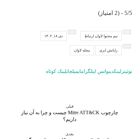
5/5 - (2 امتیاز)
تیم محتوا لاوان ارتباط
دی ۱۸, ۱۴۰۲
رایانش ابری
مجله لاوان
توئیتر
لینکدین
واتس اپ
تلگرام
ایمیل
چاپ
لینک کوتاه
قبلی
چارچوب Mitre ATT&CK چیست و چرا به آن نیاز
داریم؟
بعدی