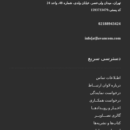
تهران، میدان ولی‌عصر، خیابان ولدی، شماره 48، واحد 24
کد پستی:1593733479
02188943424
info[at]lavancom.com
دسترسی سریع
اطـلاعات تماس
درباره لاوان ارتبـــاط
درخواست نمایندگی
درخواست همکــاری
اخـبـار و رویـدادهــا
گالری تصـــاویــر
کتاب‌ها و نشریه‌ها