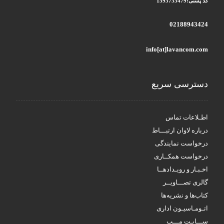
کد پستی:1593733479
02188943424
info[at]lavancom.com
دسترسی سریع
اطـلاعات تماس
درباره لاوان ارتبـــاط
درخواست نمایندگی
درخواست همکــاری
اخـبـار و رویـدادهــا
گالری تصـــاویــر
کتاب‌ها و نشریه‌ها
اتـومـاسیـون اداری
ســـایـت مـــپ