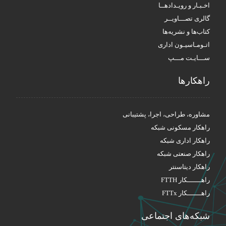
اخـبـار و رویـدادهــا
گالری تصـــاویــر
کتاب‌ها و نشریه‌ها
اتـومـاسیـون اداری
ســـایـت مـــپ
راهکار‌ها
مشاوره، طراحی، اجرا، پشتیبانی
راهکار مسکونی شبکه
راهکار اداری شبکه
راهکار صنعتی شبکه
راهکار دیتاسنتر
راهـــــــکار FTTH
راهـــــــکار FTTx
شبکه‌های اجتماعی