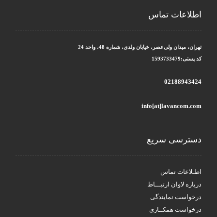
اطلاعات تماس
تهران، میدان ولی‌عصر، خیابان ولدی، شماره 48، واحد 24
کد پستی:1593733479
02188943424
info[at]lavancom.com
دسترسی سریع
اطـلاعات تماس
درباره لاوان ارتبـــاط
درخواست نمایندگی
درخواست همکــاری