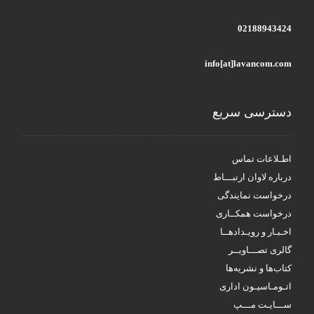
02188943424
info[at]lavancom.com
دسترسی سریع
اطـلاعات تماس
درباره لاوان ارتبـــاط
درخواست نمایندگی
درخواست همکــاری
اخـبـار و رویـدادهــا
گالری تصـــاویــر
کتاب‌ها و نشریه‌ها
اتـومـاسیـون اداری
ســـایـت مـــپ