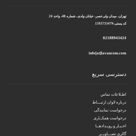
تهران، میدان ولی‌عصر، خیابان ولدی، شماره 48، واحد 24
کد پستی:1593733479
02188943424
info[at]lavancom.com
دسترسی سریع
اطـلاعات تماس
درباره لاوان ارتبـــاط
درخواست نمایندگی
درخواست همکــاری
اخـبـار و رویـدادهــا
گالری تصـــاویــر