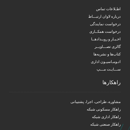
اطـلاعات تماس
درباره لاوان ارتبـــاط
درخواست نمایندگی
درخواست همکــاری
اخـبـار و رویـدادهــا
گالری تصـــاویــر
کتاب‌ها و نشریه‌ها
اتـومـاسیـون اداری
ســـایـت مـــپ
راهکار‌ها
مشاوره، طراحی، اجرا، پشتیبانی
راهکار مسکونی شبکه
راهکار اداری شبکه
راهکار صنعتی شبکه