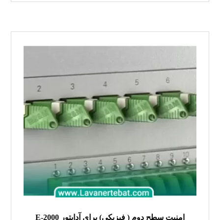
امنیت سطح دوم ( فیزیکی) برای آداپتور E-2000