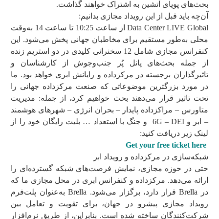
بحث‌های پویای آتشین به اشتراک خواهند گذاشت.
آن‌چه باید قبل از این رویداد مجازی بدانیم:
Data Center LIVE Global از ساعت 10:25 تا ساعت 14 به‌وقت
محلی به‌طور مستقیم برای مخاطبان جهانی پخش می‌شود. این
کنفرانس مجازی شامل 12 سخنرانی کلیدی در دو استریم زنده
از جمله بحث‌های پانل پُر جنب‌وجوش از کارشناسان و
تاثیرگذاران برجسته در مرکزداده و رایانش ابری خواهد بود. ما
در مورد بزرگترین موضوعاتی که صنعت مرکزداده جهانی را
تحت تاثیر قرار می‌دهند بحث خواهیم کرد، از جمله: مدیریت
متاورس – مراکزداده پایدار – بحران انرژی – شهرهای هوشمند
– ابر و 6G – DEI و جنگ با استعداد … بلیت رایگان خود را از
لینک زیر دریافت کنید:
Get your free ticket here
شبکه‌سازی در مرکزداده و رویداد ابر
حتی در حوزه مجازی، نمایش فرصت‌های شبکه گسترده‌ای را
ارائه می‌دهد. مرکزداده و کنفرانس ابری در محل مجازی ما که
در Brella قرار دارد، برگزار می‌شود. Brella به‌عنوان پلت‌فرم
رویداد مجازی پیشرو در جهان، برای تقویت و تعامل بین
شرکت‌کنندگان ساخته شده است. بنابراین، از طریق نرم‌افزار