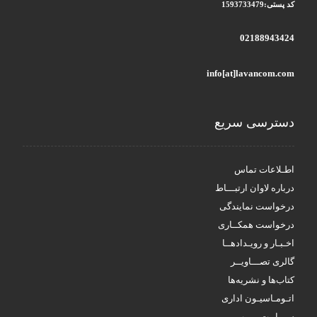
کد پستی:1593733479
02188943424
info[at]lavancom.com
دسترسی سریع
اطـلاعات تماس
درباره لاوان ارتبـــاط
درخواست نمایندگی
درخواست همکــاری
اخـبـار و رویـدادهــا
گالری تصـــاویــر
کتاب‌ها و نشریه‌ها
اتـومـاسیـون اداری
ســـایـت مـــپ