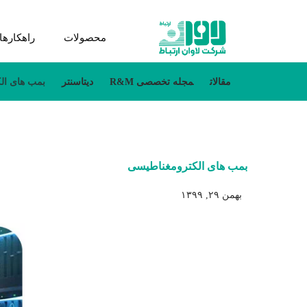
محصولات
راهکارها
مقالات
مجله تخصصی R&M
دیتاسنتر
بمب ­های ا
بمب ­های الکترومغناطیسی
بهمن ۲۹, ۱۳۹۹