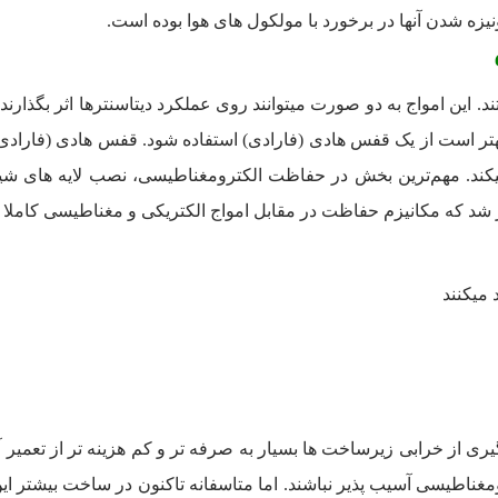
یزه شدن آن­ها در برخورد با مولکول­ های هوا بوده است.
د. این امواج به دو صورت می­توانند روی عملکرد دیتاسنترها اثر بگذا
­کند. مهم‌ترین بخش در حفاظت الکترومغناطیسی، نصب لایه­ های شیل
 شد كه مکانیزم حفاظت در مقابل امواج الکتریکی و مغناطیسی کاملا
می­کنند
 از خرابی زیرساخت­ ها بسیار به صرفه­ تر و کم هزینه ­تر از تعمیر آ
مغناطیسی آسیب پذیر نباشند. اما متاسفانه تاکنون در ساخت بیشتر این