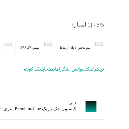
5/5 - (1 امتیاز)
تیم محتوا لاوان ارتباط
بهمن ۲۹, ۱۳۹۹
توئیتر
لینکدین
واتس اپ
تلگرام
ایمیل
چاپ
لینک کوتاه
قبلی
کیستون جک باریک Premium-Line سری Cat 6A 90°