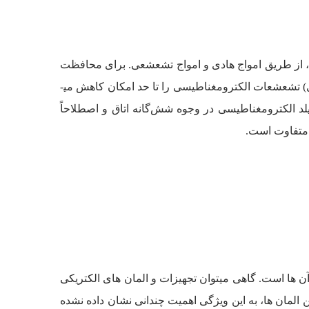
رند، از طریق امواج هادی و امواج تشعشعی. برای محافظت
از دیتاسنتر در برابر امواج الکترومغناطیسی تشعشعی، بهتر است از یک قفس هادی (فارادی) استفاده شود. قفس هادی (فارادی) تشعشعات الکترومغناطیسی را تا حد امکان کاهش می­
د الکترومغناطیسی در وجوه شش‌گانه اتاق و اصطلاحاً
 متفاوت است.
ن­ ها است. گاهی می­توان تجهیزات و المان­ های الکتریکی
 المان­ ها، به این ویژگی اهمیت چندانی نشان داده نشده