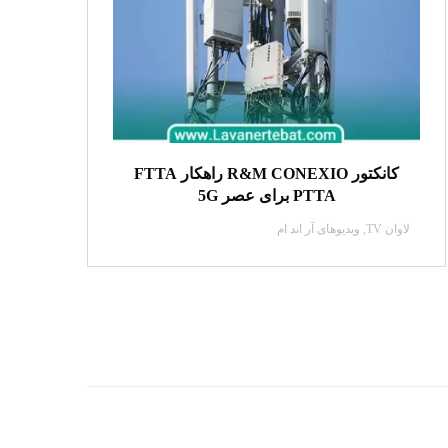
کانکتور R&M CONEXIO راهکار FTTA
PTTA برای عصر 5G
لاوان TV
,
ویدیو‌های آر اند ام