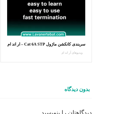
سربندی کانکشن ماژول Cat 6A STP – ار اند ام
ویدیو‌های آر اند ام
بدون دیدگاه
دیدگاهتان را بنویسید