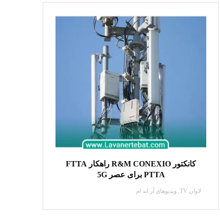
کانکتور R&M CONEXIO راهکار FTTA
PTTA برای عصر 5G
لاوان TV
,
ویدیو‌های آر اند ام