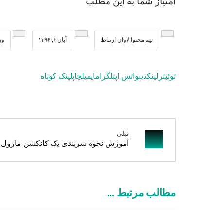
امتیاز شما به این مطلب
تیم محتوا لاوان ارتباط
آبان ۶, ۱۳۹۶
وید
توئیتر
لینکدین
واتس اپ
تلگرام
ایمیل
چاپ
لینک کوتاه
قبلی
آموزش نحوه سربندی یک کانکشن ماژول و کابل  SFTP
مطالب مرتبط ...