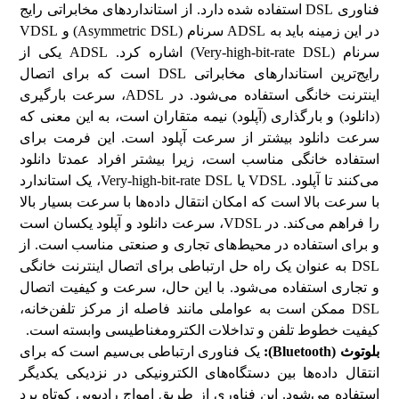
فناوری DSL استفاده شده دارد. از استانداردهای مخابراتی رایج
در این زمینه باید به ADSL سرنام (Asymmetric DSL) و VDSL
سرنام (Very-high-bit-rate DSL) اشاره کرد. ADSL یکی از
رایج‌ترین استاندارهای مخابراتی DSL است که برای اتصال
اینترنت خانگی استفاده می‌شود. در ADSL، سرعت بارگیری
(دانلود) و بارگذاری (آپلود) نیمه متقاران است، به این معنی که
سرعت دانلود بیشتر از سرعت آپلود است. این فرمت برای
استفاده خانگی مناسب است، زیرا بیشتر افراد عمدتا دانلود
می‌کنند تا آپلود. VDSL یا Very-high-bit-rate DSL، یک استاندارد
با سرعت بالا است که امکان انتقال داده‌ها با سرعت بسیار بالا
را فراهم می‌کند. در VDSL، سرعت دانلود و آپلود یکسان است
و برای استفاده در محیط‌های تجاری و صنعتی مناسب است. از
DSL به عنوان یک راه حل ارتباطی برای اتصال اینترنت خانگی
و تجاری استفاده می‌شود. با این حال، سرعت و کیفیت اتصال
DSL ممکن است به عواملی مانند فاصله از مرکز تلفن‌خانه،
کیفیت خطوط تلفن و تداخلات الکترومغناطیسی وابسته است.
بلوتوث (
Bluetooth
):
یک فناوری ارتباطی بی‌سیم است که برای
انتقال داده‌ها بین دستگاه‌های الکترونیکی در نزدیکی یکدیگر
استفاده می‌شود. این فناوری از طریق امواج رادیویی کوتاه برد