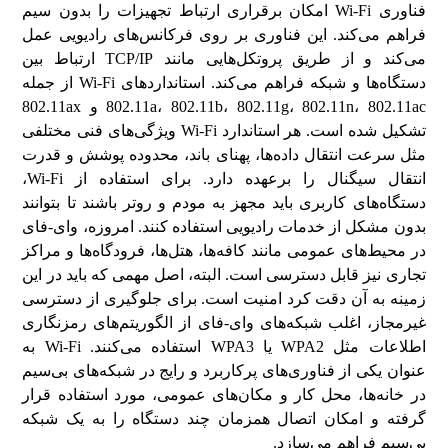
فناوری Wi-Fi امکان برقراری ارتباط تجهیزات را بدون ‌سیم
فراهم می‌کند. این فناوری بر روی فرکانس‌های رادیویی عمل
می‌کند و از طریق پروتکل‌هایی مانند TCP/IP ارتباط بین
دستگاه‌ها و شبکه فراهم می‌کند. استانداردهای Wi-Fi از جمله
802.11a، 802.11b، 802.11g، 802.11n، 802.11ac و 802.11ax
تشکیل شده است. هر استاندارد Wi-Fi ویژگی‌های فنی مختلفی
مثل سرعت انتقال داده‌ها، پهنای باند، محدوده پوشش و قدرت
انتقال سیگنال را برعهده دارد. برای استفاده از Wi-Fi،
دستگاه‌های کاربری باید مجهز به مودم و روتر باشند تا بتوانند
بدون مشکل از خدمات رادیویی استفاده کنند. امروزه، وای-فای
در محیط‌های عمومی مانند کافه‌ها، هتل‌ها، فرودگاه‌ها و مراکز
تجاری نیز قابل دسترسی است. البته، اصل مهمی که باید در این
زمینه به آن دقت کرد امنیت است. برای جلوگیری از دسترسی
غیرمجاز، اغلب شبکه‌های وای-فای از الگوریتم‌های رمزنگاری
اطلاعات مثل WPA2 یا WPA3 استفاده می‌کنند. Wi-Fi به
عنوان یکی از فناوری‌های پرکاربرد و رایج در شبکه‌های بی‌سیم
در خانه‌ها، محل کار و مکان‌های عمومی، مورد استفاده قرار
گرفته و امکان اتصال همزمان چند دستگاه را به یک شبکه
بی‌سیم فراهم می‌سازد.