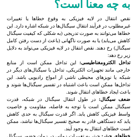
به چه معنا است؟
نقص انتقال در لایه فیزیکی به وقوع خطاها یا تغییرات
غیرمطلوب در فرآیند انتقال سیگنال‌ها در شبکه اشاره دارد. این
خطاها می‌توانند به صورت تدریجی (به شکلی که کیفیت سیگنال
کاهش می‌یابد) یا به صورت ناگهانی (باعث از دست رفتن کامل
سیگنال) رخ دهند. نقص انتقال در لایه فیزیکی می‌تواند به دلایل
زیر رخ دهد:
تداخل الکترومغناطیسی:
این تداخل ممکن است از منابع
خارجی مانند تجهیزات الکتریکی، تداخل با سیگنال‌های دیگر در
شبکه یا نویز‌های محیطی ناشی از امواج رادیویی باشد. این
تداخل‌ها ممکن است باعث اشتباه در تفسیر سیگنال‌ها شوند و
باعث ایجاد خطاهای انتقال شوند.
ضعف سیگنال:
در طول انتقال سیگنال در شبکه، قدرت
سیگنال ممکن است با توجه به فاصله، مقاومت و خاصیت
واسط فیزیکی کاهش یابد. اگر قدرت سیگنال به حدی کاهش
یابد که دستگاهی قادر به صحیح تفسیر سیگنال‌ها نباشد، ممکن
است خطاهای انتقال به وجود آیند.
خطاهای جیتر:
جیتر به تغییرات زمانی در زمان حضور سیگنال