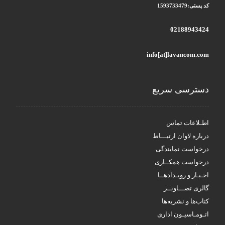
کد پستی:1593733479
02188943424
info[at]lavancom.com
دسترسی سریع
اطـلاعات تماس
درباره لاوان ارتبـــاط
درخواست نمایندگی
درخواست همکــاری
اخـبـار و رویـدادهــا
گالری تصـــاویــر
کتاب‌ها و نشریه‌ها
اتـومـاسیـون اداری