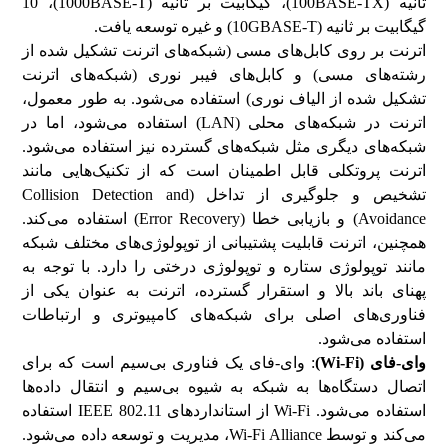
ثانیه (100BASE-TX)، گیگابیت بر ثانیه (1000BASE-T)، 10
گیگابیت بر ثانیه (10GBASE-T) و غیره توسعه یافت.
اترنت بر روی کابل‌های مسی (شبکه‌های اترنت تشکیل شده از
رشته‌های مسی) و کابل‌های فیبر نوری (شبکه‌های اترنت
تشکیل شده از الیاف نوری) استفاده می‌شود. به طور معمول،
اترنت در شبکه‌های محلی (LAN) استفاده می‌شود، اما در
شبکه‌های دیگری مثل شبکه‌های گسترده نیز استفاده می‌شود.
اترنت پروتکلی قابل اطمینان است که از تکنیک‌هایی مانند
تشخیص و جلوگیری از تداخل (Collision Detection and
Avoidance) و بازیابی خطا (Error Recovery) استفاده می‌کند.
همچنین، اترنت قابلیت پشتیبانی از توپولوژی‌های مختلف شبکه
مانند توپولوژی ستاره و توپولوژی درختی را دارد. با توجه به
پهنای باند بالا و استقرار گسترده، اترنت به عنوان یکی از
فناوری‌های اصلی برای شبکه‌های کامپیوتری و ارتباطات
استفاده می‌شود.
وای-فای (
Wi-Fi
)
: وای-فای یک فناوری بی‌سیم است که برای
اتصال دستگاه‌ها به شبکه به شیوه بی‌سیم و انتقال داده‌ها
استفاده می‌شود. Wi-Fi از استانداردهای IEEE 802.11 استفاده
می‌کند و توسط Wi-Fi Alliance، مدیریت و توسعه داده می‌شود.