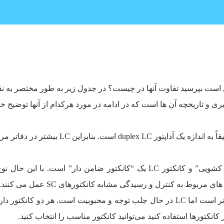
ک اساسی در مورد کانکتورهای SC و LC، ممکن است بپرسید تفاوت آنها در چیست؟ در جدول زی
اندازه (size): اندازه LC نصف SC است. یک آداپ
تاریخچه : LC جوان تر از SC است. SC در جهان گسترده‌تر است اما LC در حال جلب توجه 
نکتورها استفاده کنید می‌توانید کانکتور مناسب را انتخاب کنید.