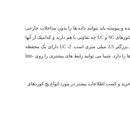
ه و پیوسته باید بتوانند داده ها را بدون مداخلات خارجی
دریافت کنند و انتقال دهند. کانکتورهای LC و SC هر دو برای دستیابی به این نوع انتقالات طراحی شده اند. در مورد سؤال” کانکتورهای SC و LC چه تفاوتی با هم دارند و کدامیک از آنها
بهتر است؟” شما فقط باید سه نکته اساسی را در خاطر داشته باشید: 1- SC دارای یک محفظه connector بزرگتر و یک فرول بزرگتر 2.5 میلی متری است. 2- LC دارای یک محفظه
کانکتور کوچکتر و یک فرول کوچکتر 1.25 میلی‌متر است. 3- SC قبلاً معروف تر و محبوب تر بود اما اکنون LC هم این قابلیت ها را دارد. شما می توانید رابط های بیشتری را روی line-
 خرید و کسب اطلاعات بیشتر در مورد انواع پچ کوردهای