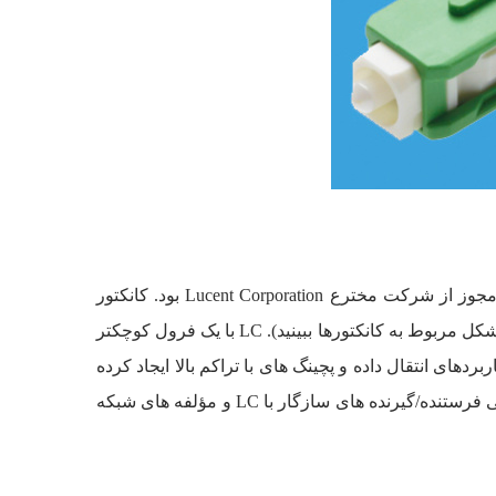
در نظر برخی افراد معرفی LC به عنوان جایگزین مدرن SC با موفقیت کمتری همراه بود. بخشی از آن به دلیل هزینه بالای مجوز از شرکت مخترع Lucent Corporation بود. کانکتور
کشویی LC بر خلاف SC که دارای یک تب برای قفل شدن است، دارای یک ضامن می باشد (تفاوت تب با ضامن را می توانید در شکل مربوط به کانکتورها ببینید). LC با یک فرول کوچکتر
کتور کوچک‌تر شناخته می شود. داشتن نیمی از ردپای connector SC، باعث ایجاد محبوبیت زیادی برای LC در کاربردهای انتقال داده و پچینگ های با تراکم بالا ایجاد کرده
است. چرا که ترکیبی از سایز کوچک و قابلیت چفت شدن آن را برای رک ها یا پنل های متراکم و شلوغ ایده آل می کند. با معرفی فرستنده/گیرنده های سازگار با LC و مؤلفه های شبکه