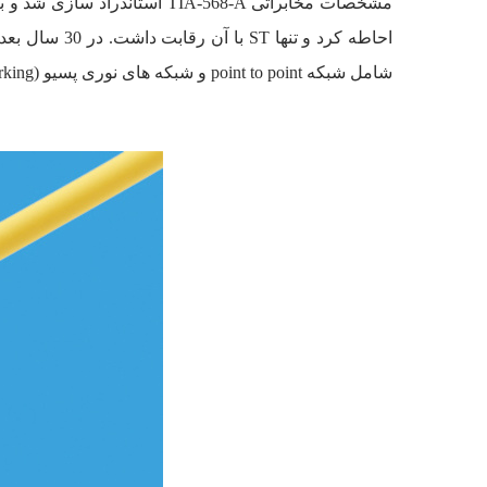
مشخصات مخابراتی TIA-568-A استاندراد سازی شد و به تدریج و با کم شدن هزینه های تولید، کم‌کم محبوبیت پیدا کرد. SC به دلیل عملکرد عالی، بازار
شامل شبکه point to point و شبکه های نوری پسیو (passive optical networking) بسیار مناسب است.