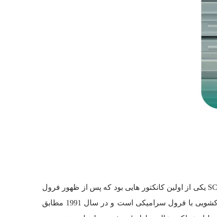
این کانکتور در اواسط دهه 80 توسط آزمایشگاه های تلفن و تلگراف Nippon که به اختصار NTT نامیده می شود، توسعه یافت. SC یکی از اولین کانکتور هایی بود که پس از ظهور فرول
های سرامیکی وارد بازار شد. SC که گاهی به عنوان “کانکتور مربع(Square connector)” شناخته می شود، دارای یک end face کشویی با فرول سرامیکی است و در سال 1991 مطابق