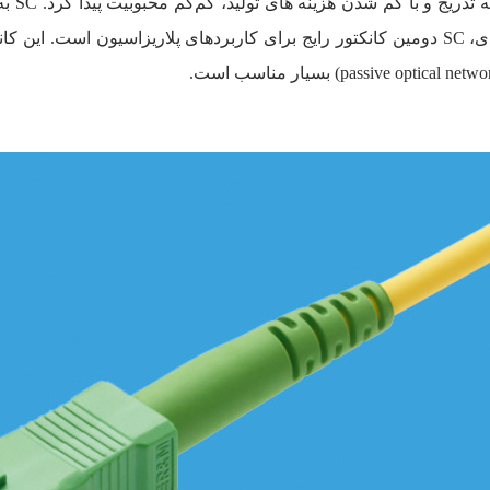
احاطه کرد و تنها ST با آن رقابت داشت. در 30 سال بعدی، SC دومین کانکتور رایج برای کاربردهای