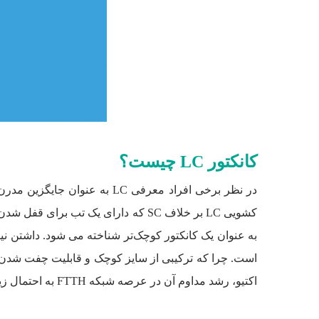
کانکتور LC چیست؟
اکتیو، رشد مداوم آن در عرصه شبکه FTTH به احتمال زیاد ادامه خواهد یافت.