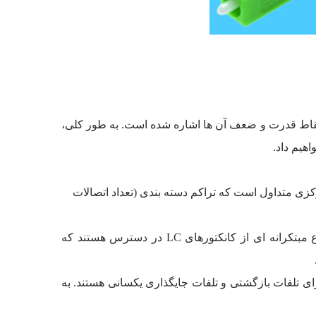
ر به طور مختصر به نقاط قدرت و ضعف آن ها اشاره شده است. به طور کلی،
تور SC دقیقاً به اندازه یک آداپتور duplex LC است. بنابراین LC بیشتر در دفاتر مرکزی متداول است که تراکم دسته بندی (تعداد اتصالات
کنترل و دسترسی (Handling): کانکتور SC یک “کانکتور کشویی” و کانکتور LC یک “کانکتور ضامن دار” است. با این حال نوع مبتکرانه ای از کانکتورهای LC در دسترس هستند که
و محبوبیت است. هر دو کانکتور دارای تلفات بازگشتی و تلفات جایگذاری یکسانی هستند. به