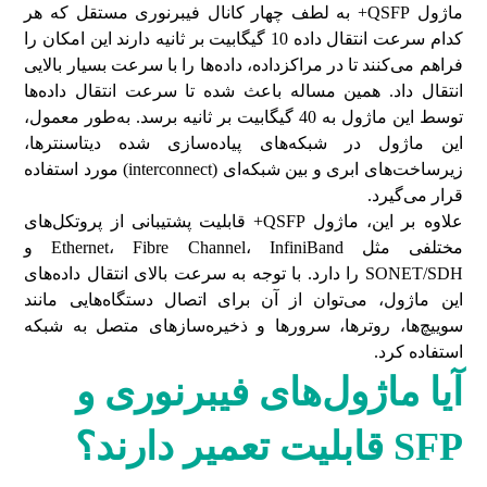
ماژول QSFP+ به لطف چهار کانال فیبرنوری مستقل که هر
کدام سرعت انتقال داده 10 گیگابیت بر ثانیه دارند این امکان را
فراهم می‌کنند تا در مراکزداده، داده‌ها را با سرعت بسیار بالایی
انتقال داد. همین مساله باعث شده تا سرعت انتقال داده‌ها
توسط این ماژول به 40 گیگابیت بر ثانیه برسد. به‌طور معمول،
این ماژول در شبکه‌های پیاده‌سازی شده دیتاسنترها،
زیرساخت‌های ابری و بین شبکه‌ای (interconnect) مورد استفاده
قرار می‌گیرد.
علاوه بر این، ماژول QSFP+ قابلیت پشتیبانی از پروتکل‌های
مختلفی مثل Ethernet، Fibre Channel، InfiniBand و
SONET/SDH را دارد. با توجه به سرعت بالای انتقال داده‌های
این ماژول، می‌توان از آن برای اتصال دستگاه‌هایی مانند
سوییچ‌ها، روترها، سرورها و ذخیره‌سازهای متصل به شبکه
استفاده کرد.
آیا ماژول‌های فیبرنوری و
SFP
قابلیت تعمیر دارند؟