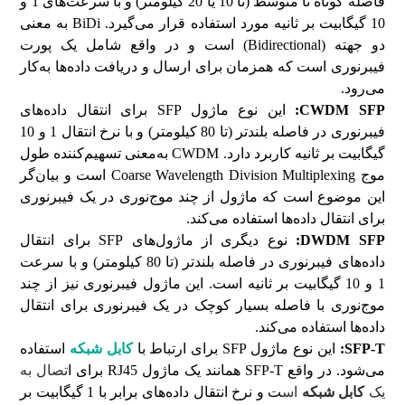
فاصله کوتاه تا متوسط (تا 10 یا 20 کیلومتر) و با سرعت‌های 1 و
10 گیگابیت بر ثانیه مورد استفاده قرار می‌گیرد. BiDi به معنی
دو جهته (Bidirectional) است و در واقع شامل یک پورت
فیبرنوری است که همزمان برای ارسال و دریافت داده‌ها به‌کار
می‌رود.
CWDM SFP
:
این نوع ماژول SFP برای انتقال داده‌های
فیبرنوری در فاصله بلندتر (تا 80 کیلومتر) و با نرخ انتقال 1 و 10
گیگابیت بر ثانیه کاربرد دارد. CWDM به‌معنی تسهیم‌کننده طول
موج Coarse Wavelength Division Multiplexing است و بیان‌گر
این موضوع است که ماژول از چند موج‌نوری در یک فیبرنوری
برای انتقال داده‌ها استفاده می‌کند.
DWDM SFP
:
نوع دیگری از ماژول‌های SFP برای انتقال
داده‌های فیبرنوری در فاصله بلندتر (تا 80 کیلومتر) و با سرعت
1 و 10 گیگابیت بر ثانیه است. این ماژول فیبرنوری نیز از چند
موج‌نوری با فاصله بسیار کوچک در یک فیبرنوری برای انتقال
داده‌ها استفاده می‌کند.
SFP-T
:
این نوع ماژول SFP برای ارتباط با
کابل شبکه
استفاده
می‌شود. در واقع SFP-T همانند یک ماژول RJ45 برای ا
تصال به
یک
کابل شبکه
اس
ت و نرخ انتقال داده‌های برابر با 1 گیگابیت بر