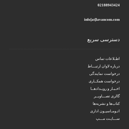
02188943424
info[at]lavancom.com
دسترسی سریع
اطـلاعات تماس
درباره لاوان ارتبـــاط
درخواست نمایندگی
درخواست همکــاری
اخـبـار و رویـدادهــا
گالری تصـــاویــر
کتاب‌ها و نشریه‌ها
اتـومـاسیـون اداری
ســـایـت مـــپ