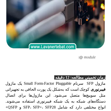
sfp module
ماژول SFP
زمان تخمینی مطالعه: 12 دقیقه
ماژول SFP سرنام Small Form-Factor Pluggable یک ماژول
فیبرنوری
کوچک است که به‌شکل یک پورت الحاقی به تجهیزاتی
مثل سوییچ‌ها متصل می‌شود. این ماژول‌ها برای اتصال
دستگاه‌های شبکه به یک شبکه فیبرنوری استفاده می‌شوند.
انواع مختلفی دارد که شامل SFP، SFP+، SFP28 و QSFP+