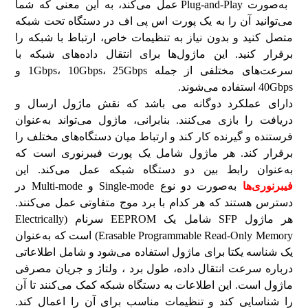
به‌صورت Plug-and-Play عمل می‌کند، به این معنی که شما
می‌توانید آن را به یک پورت اس پی اف در دستگاه تحت شبکه‌
متصل کنید و بدون نیاز به تنظیمات خاص، ارتباط با شبکه را
برقرار کنید. این ماژول‌ها برای انتقال داده‌های شبکه با
سرعت‌های مختلفی از جمله 1Gbps، 10Gbps، 25Gbps و
40Gbps استفاده می‌شوند.
دارای عملکرد دوگانه می باشد که نقش ماژول ارسال و
دریافت را بازی می‌کنند. بنابرانی، ماژول می‌تواند به‌عنوان
فرستنده و گیرنده کار کند و ارتباط میان دستگاه‌های مختلف را
برقرار کند. هر ماژول شامل یک پورت فیبرنوری است که
به‌عنوان رابط بین دو دستگاه شبکه عمل می‌کند. این
فیبرنوری‌ها
به‌صورت دو نوع Single-mode و Multi-mode در
دسترس هستند که هر کدام با برد موج متفاوتی عمل می‌کنند.
هر ماژول SFP شامل یک EEPROM سرنام (Electrically
Erasable Programmable Read-Only Memory) است که به‌عنوان
یک شناسه یکتا برای ماژول استفاده می‌شود و شامل اطلاعاتی
درباره سرعت انتقال داده، طول برد ، ولتاژ و جریان مصرفی
ماژول است. این اطلاعات به دستگاه شبکه کمک می‌کنند تا آن
را شناسایی کند و تنظیمات مناسب برای آن را اعمال کند.