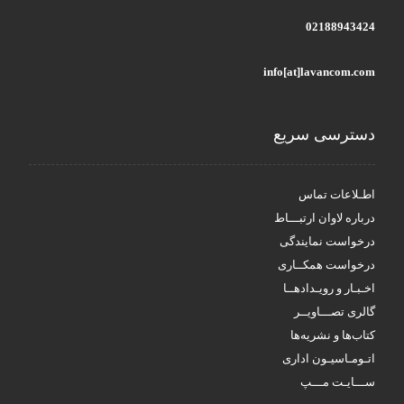
02188943424
info[at]lavancom.com
دسترسی سریع
اطـلاعات تماس
درباره لاوان ارتبـــاط
درخواست نمایندگی
درخواست همکــاری
اخـبـار و رویـدادهــا
گالری تصـــاویــر
کتاب‌ها و نشریه‌ها
اتـومـاسیـون اداری
ســـایـت مـــپ