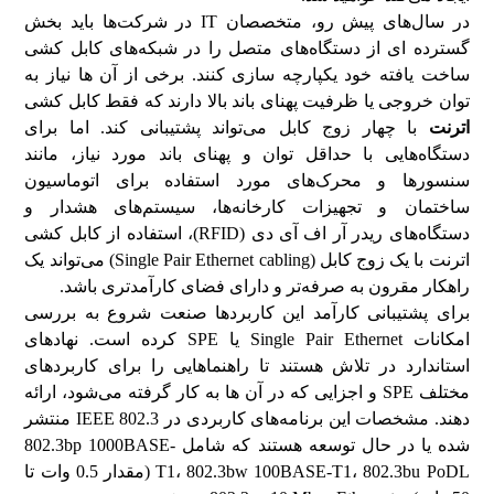
در سال‌های پیش رو، متخصصان IT در شرکت‌ها باید بخش
گسترده ای از دستگاه‌های متصل را در شبکه‌های کابل کشی
ساخت یافته خود یکپارچه سازی کنند. برخی از آن ها نیاز به
توان خروجی یا ظرفیت پهنای باند بالا دارند که فقط کابل کشی
اترنت
با چهار زوج کابل می‌تواند پشتیبانی کند. اما برای
دستگاه‌هایی با حداقل توان و پهنای باند مورد نیاز، مانند
سنسورها و محرک‌های مورد استفاده برای اتوماسیون
ساختمان و تجهیزات کارخانه‌ها، سیستم‌های هشدار و
دستگاه‌های ریدر آر اف آی دی (RFID)، استفاده از کابل کشی
اترنت با یک زوج کابل (Single Pair Ethernet cabling) می‌تواند یک
راهکار مقرون به صرفه‌تر و دارای فضای کارآمدتری باشد.
برای پشتیبانی کارآمد این کاربردها صنعت شروع به بررسی
امکانات Single Pair Ethernet یا SPE کرده است. نهادهای
استاندارد در تلاش هستند تا راهنماهایی را برای کاربردهای
مختلف SPE و اجزایی که در آن ها به کار گرفته می‌شود، ارائه
دهند. مشخصات این برنامه‌های کاربردی در IEEE 802.3 منتشر
شده یا در حال توسعه هستند که شامل 802.3bp 1000BASE-
T1، 802.3bw 100BASE-T1، 802.3bu PoDL (مقدار 0.5 وات تا