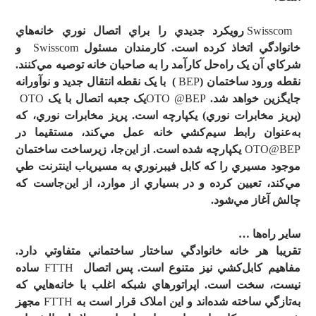
Swisscom
رويکرد جديدي را براي اتصال نوري خانه
هاي
خانوادگي اتخاذ کرده است. کارمندان مسئول
Swisscom
و
شرکاي آن يک راه
حل کارآمد را به صاحبان خانه توصيه مي
کنند.
نقطه ورود ساختمان (
BEP
) با يک نقطه انتقال جديد و نوآورانه
جايگزين خواهد شد.
OTO @BEP
يک جعبه اتصال با يک
OTO
(پريز مخابرات نوري) يکپارچه است. پريز مخابرات نوري، که
به
عنوان رابط سيم
کشي خانه عمل مي
کند، مستقيما در
OTO@BEP
يکپارچه شده است. از اين
جا، زيرساخت ساختمان
موجود مسيري را که کابل فيبرنوري به مسيرياب اينترنت طي
مي
کند، تعيين کرده و در بسياري از موارد، از اين
جاست که
چالش آغاز مي
شود.
ساير راه
ها …
تقريبا هر خانه
خانوادگي ساختار ساختماني متفاوتي دارد.
مفاهيم کابل
کشي نيز متنوع است. پس اتصال
FTTH
ساده
نيست، سخت است. اپراتورهاي شبکه اغلب با خانه
هايي که
به
تازگي ساخته شده
اند و اين املاک قرار است به
FTTH
مجهز