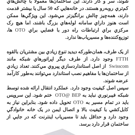
شوند، سر و کار دارند. اين ساختمان
ها معمولا با چالش
هاي
کم
تري روبه
رو هستند. در خانه
هايي که 50 سال يا بيشتر قدمت
دارند، همه
چيز چالش برانگيزتر مي
شود. اين ويژگي
ها ممکن
است هنوز داراي سامانه لوله
هاي بزرگ باشند، اما هيچ رک
مرکزي براي ارتباطات راه دور با فضايي براي
OTO
ها،
توزيع
کننده
ها و مسيرياب
ها ندارد.
از يک طرف، همان
طورکه ديديد تنوع زيادي بين مشتريان بالقوه
FTTH
وجود دارد. از طرف ديگر اپراتورهاي شبکه مانند
Swisscom
از اصل استانداردسازي پيروي مي
کنند. تعداد زيادي
از ساختمان
ها با مفاهيم نصب استاندارد مي
توانند به
طور کارآمد
عرضه شوند.
سپس اصل کيفيت وجود دارد. عملکرد انتقال ارائه شده توسط
شبکه فيبرنوري نبايد به
OTO@ BEP
ختم شود. اين سرويس
بايد در تمام مسير به
OTO
تحويل داده شود. بنابراين نياز به
کابل
کشي با کيفيت بالا و اتصال ايمن در يک خانه خانوادگي
وجود دارد و حداقل بايد تا مسيرياب اينترنت که در جايي از
ساختمان قرار دارد برسد.