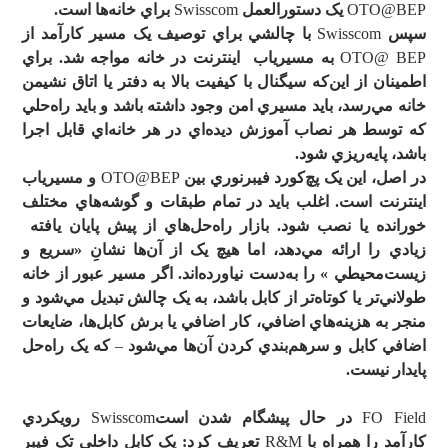
OTO@BEP
يک دستورالعمل
Swisscom
براي خانه
ها است.
سپس
Swisscom
با چالشي براي توصيف يک مسير کارآمد از
OTO@ BEP
به مسيرياب اينترنت در خانه مواجه شد. براي
اطمينان از اين
که سيگنال با کيفيت بالا به دفتر يا اتاق نشيمن
خانه مي
رسد، بايد مسيري امن وجود داشته باشد و بايد راه
حلي
که توسط هر نصاب آموزش ديده
اي در هر خانه
اي قابل اجرا
باشد، پايه
ريزي شود.
در اصل، اين يک پچ
کورد فيبرنوري بين
OTO@BEP
و مسيرياب
اينترنت است. اغلب بايد در تمام طبقات و گوشه
هاي مختلف
خورانده يا نصب شود. بازار راه
حل
هاي از پيش پايان يافته
زيادي را ارائه مي
دهد، اما هيچ يک از آن
ها نشانِ «سريع و
زيست
محيطي » را به
دست نياورده
اند. اگر مسير عبور از خانه
طولاني
تر يا کوتاه
تر از کابل باشد، به يک چالش تبديل مي
شود و
منجر به هزينه
هاي اضافي، کار اضافي يا برش کابل
ها، ضايعات
اضافي کابل و سرهم
بندي کردن آن
ها مي
شود
–
که يک راه
حل
پايدار نيست.
FO Field
در حال پيشگام شدن است
Swisscom
رويکردي
کارآمد را همراه با
R&M
تعريف کرد: يک کابل داخلي تک فيبر