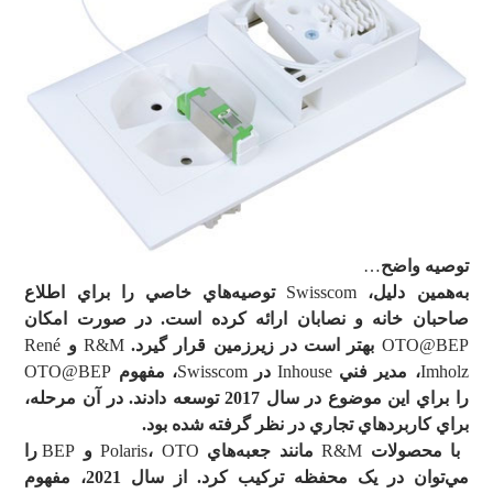
توصيه واضح
…
به
همين دليل،
Swisscom
توصيه
هاي خاصي را براي اطلاع
صاحبان خانه و نصابان ارائه کرده است. در صورت امکان
OTO@BEP
بهتر است در زيرزمين قرار گيرد.
R&M
و
René
Imholz
، مدير فني
Inhouse
در
Swisscom
، مفهوم
OTO@BEP
را براي اين موضوع در سال 2017 توسعه دادند. در آن مرحله،
براي کاربردهاي تجاري در نظر گرفته شده بود.
با محصولات
R&M
مانند جعبه
هاي
OTO
،
Polaris
و
BEP
را
مي
توان در يک محفظه ترکيب کرد. از سال 2021، مفهوم