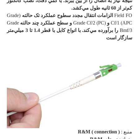
نتيجه نياز به اتصال را از بين ببرند. با کمي دقت، نصب کانکتور
کم
تر از 60 ثانيه طول مي
کشد.
Field FO
الزامات انتقال مجدد سطوح عملکرد تک حالته
(Grade
Cf/1 (APC
و
(Grade Cf/2 (PC
و سطح عملکرد چند حالته
Grade
Bmf/3
را برآورده مي
کند. با انواع کابل با قطر 1.4 تا 3 ميلي
متر
سازگار است
منبع :
R&M ( connection )