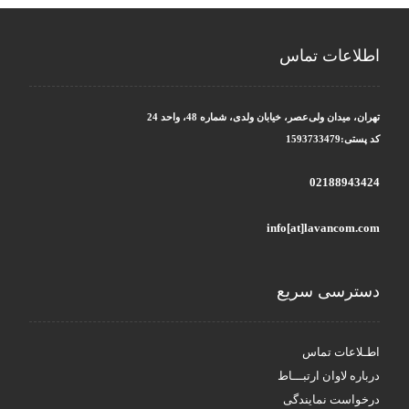
اطلاعات تماس
تهران، میدان ولی‌عصر، خیابان ولدی، شماره 48، واحد 24
کد پستی:1593733479
02188943424
info[at]lavancom.com
دسترسی سریع
اطـلاعات تماس
درباره لاوان ارتبـــاط
درخواست نمایندگی