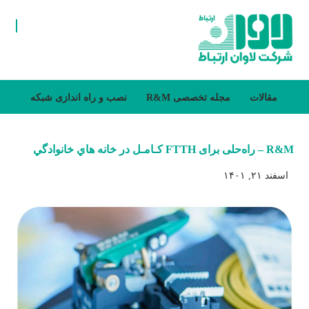
مقالات
مجله تخصصی R&M
نصب و راه اندازی شبکه
R&M – راه‌حلی برای FTTH کـامـل در خانه هاي خانوادگي
اسفند ۲۱, ۱۴۰۱