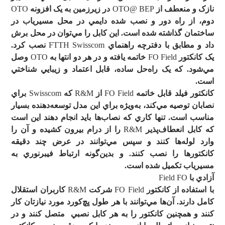
نازک و منعطف از
OTO@ BEP
در زيرزمين به يک افزونه
OTO
دوم، از راه دور و نصب شده دايمي در محل مسيرياب در
ساختمان گذاشته شده است. اين کابل را مي
توان در محل برش
داد و مطابق با دفترچه راهنماي
FTTH Swisscom
نصب کرد.
يک کانکتور
FO Field
خاتمه يافته و در هر دو انتها به
OTO
وصل
مي
شود. که يک راه
حل ساده، قابل اعتماد و زيبايي شناختي
است.
کانکتور فيلد قابل خاتمه
FO Field
از
R&M
که
Swisscom
براي
نصابان توصيه مي
کند، به
ويژه براي اين مدل توسعه
دهنده بسيار
مناسب است. تنها کاري که نصاب
ها بايد انجام دهند اين است
که کابل انعطاف
پذير
R&M
را از درام بيرون کشيده و آن را
وارد لوله
ها کنند و سپس مي
توانند در عرض چند دقيقه
کانکتورها را نصب کنند. و بدين
گونه ارتباط فيبرنوري به
مسيرياب تکميل شده است.
آزادي با
Field FO
با استفاده از کانکتور
FO Field
شرکت
R&M
کاربران استقلال
کامل دارند. آن
ها مي
توانند با هر طول پچ
کورد مورد نيازتان کار
کنند و همچنين کانکتور را به هر کابل نصبي متصل کنند و در