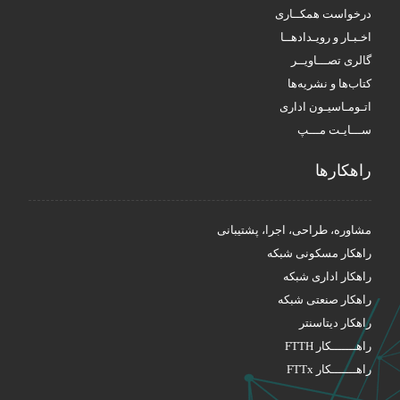
درخواست همکــاری
اخـبـار و رویـدادهــا
گالری تصـــاویــر
کتاب‌ها و نشریه‌ها
اتـومـاسیـون اداری
ســـایـت مـــپ
راهکار‌ها
مشاوره، طراحی، اجرا، پشتیبانی
راهکار مسکونی شبکه
راهکار اداری شبکه
راهکار صنعتی شبکه
راهکار دیتاسنتر
راهـــــــکار FTTH
راهـــــــکار FTTx