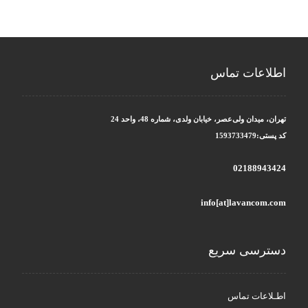
اطلاعات تماس
تهران، میدان ولی‌عصر، خیابان ولدی، شماره 48، واحد 24
کد پستی:1593733479
02188943424
info[at]lavancom.com
دسترسی سریع
اطـلاعات تماس