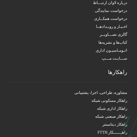
درباره لاوان ارتبـــاط
درخواست نمایندگی
درخواست همکــاری
اخـبـار و رویـدادهــا
گالری تصـــاویــر
کتاب‌ها و نشریه‌ها
اتـومـاسیـون اداری
ســـایـت مـــپ
راهکار‌ها
مشاوره، طراحی، اجرا، پشتیبانی
راهکار مسکونی شبکه
راهکار اداری شبکه
راهکار صنعتی شبکه
راهکار دیتاسنتر
راهـــــــکار FTTH