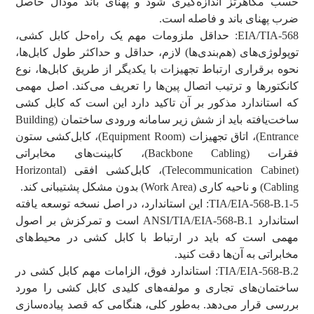
حسب مگاهرتز اندازه‌گیری شود و پهنای باند مودال حاصل
ضرب پهنای باند و فاصله است.
EIA/TIA-568: حداقل ملزومات مهم یک راه‌حل کابل کشی،
توپولوژی‌های (هم‌بندی‌ها) لازم، حداقل و حداکثر طول کابل‌ها،
نحوه برقراری ارتباط تجهیزات با یکدیگر از طریق کابل‌ها، نوع
کانکتورها و ترتیب اتصال پین‌ها را تعریف می‌کند. اصل مهمی
که استاندارد مذکور بر آن تاکید دارد این است که کابل کشی
ساخت‌یافته باید از شش زیر سامانه ورودی ساختمان (Building
Entrance)، اتاق تجهیزات (Equipment Room)، کابل‌کشی ستون
فقرات (Backbone Cabling)، کابینت‌های مخابراتی
(Telecommunication Cabinet)، کابل‌کشی افقی (Horizontal
Cabling) و ناحیه کاری (Work Area) بدون مشکل پشتیبانی کند.
TIA/EIA-568-B.1-5: این استاندارد، در اصل نسخه توسعه یافته
استاندارد ANSI/TIA/EIA-568-B.1 است و تمرکزش بر اصول
مهمی است که باید در ارتباط با کابل کشی در محیط‌های
مخابراتی به آن‌ها دقت کنید.
TIA/EIA-568-B.2: استاندارد فوق، الزامات مهم کابل کشی در
ساختمان‌های تجاری و مولفه‌های کلیدی کابل کشی را مورد
بررسی قرار می‌دهد. به‌طور کلی، هنگامی که قصد پیاده‌سازی