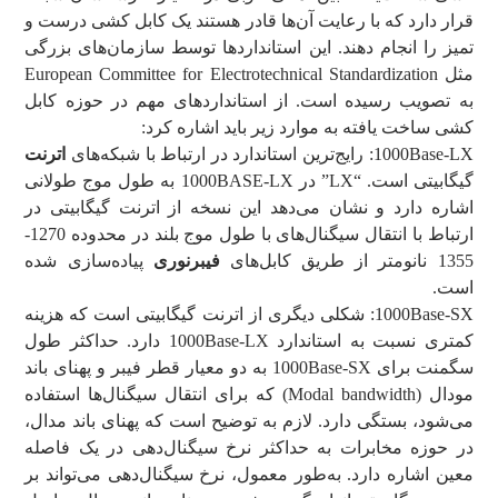
قرار دارد که با رعایت آن‌ها قادر هستند یک کابل کشی درست و
تمیز را انجام دهند. این استانداردها توسط سازمان‌های بزرگی
مثل European Committee for Electrotechnical Standardization
به تصویب رسیده است. از استانداردهای مهم در حوزه کابل
کشی ساخت یافته به موارد زیر باید اشاره کرد:
1000Base-LX: رایج‌ترین استاندارد در ارتباط با شبکه‌های
اترنت
گیگابیتی است. “LX” در 1000BASE-LX به طول موج طولانی
اشاره دارد و نشان می‌دهد این نسخه از اترنت گیگابیتی در
ارتباط با انتقال سیگنال‌های با طول موج بلند در محدوده 1270-
1355 نانومتر از طریق کابل‌های
فیبرنوری
پیاده‌سازی شده
است.
1000Base-SX: شکلی دیگری از اترنت گیگابیتی است که هزینه
کمتری نسبت به استاندارد 1000Base-LX دارد. حداکثر طول
سگمنت برای 1000Base-SX به دو معیار قطر فیبر و پهنای باند
مودال (Modal bandwidth) که برای انتقال سیگنال‌ها استفاده
می‌شود، بستگی دارد. لازم به توضیح است که پهنای باند مدال،
در حوزه مخابرات به حداکثر نرخ سیگنال‌دهی در یک فاصله
معین اشاره دارد. به‌طور معمول، نرخ سیگنال‌دهی می‌تواند بر