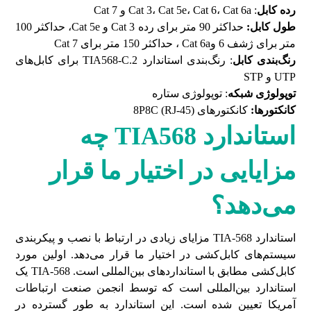
رده کابل
: Cat 3، Cat 5e، Cat 6، Cat 6a و Cat 7
طول کابل:
حداکثر 90 متر برای رده Cat 3 و Cat 5e، حداکثر 100
متر برای ژشف 6 وCat 6a ، حداکثر 150 متر برای Cat 7
رنگ‌بندی کابل
: رنگ‌بندی استاندارد TIA568-C.2 برای کابل‌های
UTP و STP
توپولوژی شبکه
: توپولوژی ستاره
کانکتورها:
کانکتورهای 8P8C (RJ-45)
استاندارد
TIA568
چه
مزایایی در اختیار ما قرار
می‌دهد؟
استاندارد TIA-568 مزایای زیادی در ارتباط با نصب و پیکربندی
سیستم‌های کابل‌کشی در اختیار ما قرار می‌دهد. اولین مورد
کابل‌کشی مطابق با استانداردهای بین‌المللی است. TIA-568 یک
استاندارد بین‌المللی است که توسط انجمن صنعت ارتباطات
آمریکا تعیین شده است. این استاندارد به طور گسترده در