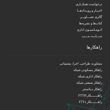
درخواست همکــاری
اخـبـار و رویـدادهــا
گالری تصـــاویــر
کتاب‌ها و نشریه‌ها
اتـومـاسیـون اداری
ســـایـت مـــپ
راهکار‌ها
مشاوره، طراحی، اجرا، پشتیبانی
راهکار مسکونی شبکه
راهکار اداری شبکه
راهکار صنعتی شبکه
راهکار دیتاسنتر
راهـــــــکار FTTH
راهـــــــکار FTTx