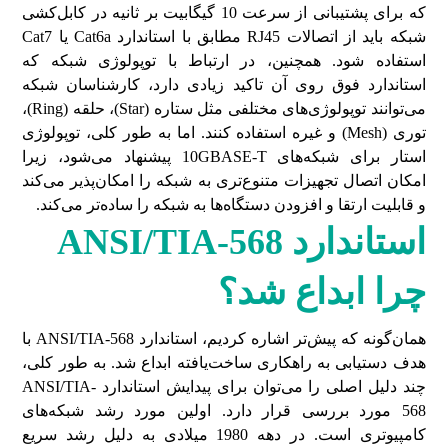
که برای پشتیبانی از سرعت 10 گیگابیت بر ثانیه در کابل‌کشی
شبکه باید از اتصالات RJ45 مطابق با استاندارد Cat6a یا Cat7
استفاده شود. همچنین، در ارتباط با توپولوژی شبکه که
استاندارد فوق روی آن تاکید زیادی دارد، کارشناسان شبکه
می‌توانند توپولوژی‌های مختلفی مثل ستاره (Star)، حلقه (Ring)،
توری (Mesh) و غیره استفاده کنند. اما به طور کلی، توپولوژی
استار برای شبکه‌های 10GBASE-T پیشنهاد می‌شود، زیرا
امکان اتصال تجهیزات متنوع‌تری به شبکه را امکان‌پذیر می‌کند
و قابلیت ارتقا و افزودن دستگاه‌ها به شبکه را ساده‌تر می‌کند.
استاندارد
ANSI/TIA-568
چرا ابداع شد؟
همان‌گونه که پیش‌تر اشاره کردیم، استاندارد ANSI/TIA-568 با
هدف دستیابی به راهکاری ساخت‌یافته ابداع شد. به طور کلی،
چند دلیل اصلی را می‌توان برای پیدایش استاندارد ANSI/TIA-
568 مورد بررسی قرار دارد. اولین مورد رشد شبکه‌های
کامپیوتری است. در دهه 1980 میلادی به دلیل رشد سریع