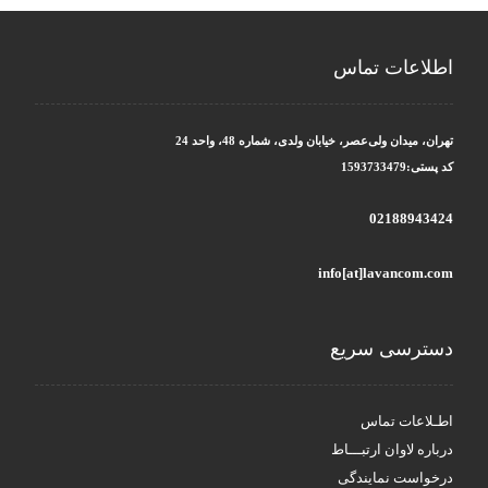
اطلاعات تماس
تهران، میدان ولی‌عصر، خیابان ولدی، شماره 48، واحد 24
کد پستی:1593733479
02188943424
info[at]lavancom.com
دسترسی سریع
اطـلاعات تماس
درباره لاوان ارتبـــاط
درخواست نمایندگی