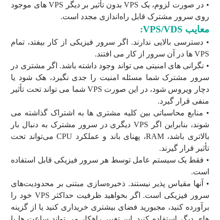
• در صورت لزوم، یک VPS بدون تأثیر بر دیگر VPS های موجود
روی سرور مشترک قابل راه‌اندازی مجدد است.
معایب VPS/VDS:
• دسترسی بالایی ندارند. اگر سرور فیزیکی از کار بیفتد، تمام
VPS ها در آن سرور از کار می افتند.
• نگرانی های امنیتی می تواند وجود داشته باشد. اگر مشتری در
سرور مشترک شما مسئله امنیت را جدی نگیرد، هک شود یا
دچار ویروس شود، در این صورت VPS شما می تواند تحت تأثیر
منفی قرار گیرد.
• منابع محاسباتی بین کلیه مشتری ها به اشتراک گذاشته می
شوند، بنابراین اگر VPS دیگری در سرور مشترک به دنبال بار
بالاتری باشد، RAM، پهنای باند و عملکرد CPU می‌تواند تحت
تأثیر قرار گیرند.
• فقط یک سیستم عامل توسط هر سرور فیزیکی قابل استفاده
است.
• آنها مقیاس پذیر نیستند. ذخیره‌سازی مبتنی بر محدودیت‌های
سرور فیزیکی است. اگر بخواهید ظرفیت حداکثر VPS خود را
برآورده کنید، مجبورید فضای بیشتری خریداری کنید یا از گزینه
های دیگر استفاده کنید. این تغییر راهکار می تواند ساعت ها یا