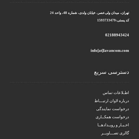
تهران، میدان ولی‌عصر، خیابان ولدی، شماره 48، واحد 24
کد پستی:1593733479
02188943424
info[at]lavancom.com
دسترسی سریع
اطـلاعات تماس
درباره لاوان ارتبـــاط
درخواست نمایندگی
درخواست همکــاری
اخـبـار و رویـدادهــا
گالری تصـــاویــر