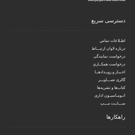
دسترسی سریع
اطـلاعات تماس
درباره لاوان ارتبـــاط
درخواست نمایندگی
درخواست همکــاری
اخـبـار و رویـدادهــا
گالری تصـــاویــر
کتاب‌ها و نشریه‌ها
اتـومـاسیـون اداری
ســـایـت مـــپ
راهکار‌ها