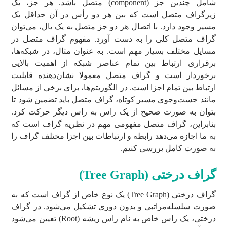
شامل چندین جز (component) متصل باشد. هر جز، یک
زیرگراف متصل است که بین هر دو رأس در آن حداقل یک
مسیر وجود دارد. با اتصال هر دو جز متصل به یک یال، می‌توان
گراف متصل کلی را به دست آورد. مفهوم گراف متصل در
مسایل مختلف بسیار مهم است. به عنوان مثال، در شبکه‌ها،
برقراری ارتباط بین تمام عناصر شبکه از اهمیت بالایی
برخوردار است و گراف متصل معمولا نشان‌دهنده قابلیت
ارتباط بین تمام اجزا است. در الگوریتم‌ها، برای برخی از مسائل
مانند جست‌وجوی مسیر کوتاه، گراف متصل باید تضمین شود تا
بتوان به صورت صحیح از یک راس به راس دیگر حرکت کرد.
بنابراین، گراف متصل مفهومی مهم در نظریه گراف است که
به ما اجازه می‌دهد رابطه و ارتباطات بین اجزا مختلف گراف را
به صورت کامل بررسی کنیم.
گراف درختی (
Tree Graph
)
گراف درختی (Tree Graph) یک نوع خاص از گراف است که به
صورت سلسله‌مراتبی و بدون دوری تشکیل می‌شود. در گراف
درختی، یک راس خاص به نام راس ریشه (Root) تعیین می‌شود