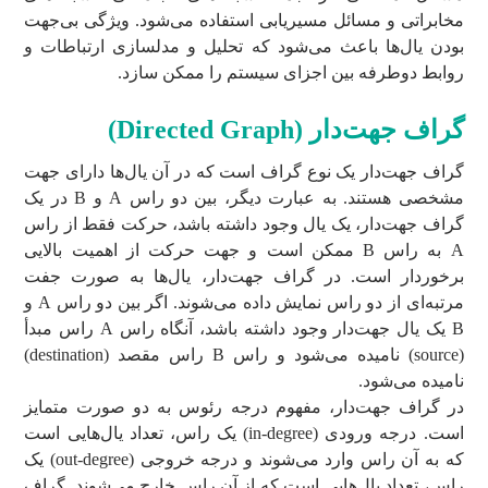
مخابراتی و مسائل مسیریابی استفاده می‌شود. ویژگی بی‌جهت
بودن یال‌ها باعث می‌شود که تحلیل و مدلسازی ارتباطات و
روابط دوطرفه بین اجزای سیستم را ممکن سازد.
گراف جهت‌دار (
Directed Graph
)
گراف جهت‌دار یک نوع گراف است که در آن یال‌ها دارای جهت
مشخصی هستند. به عبارت دیگر، بین دو راس A و B در یک
گراف جهت‌دار، یک یال وجود داشته باشد، حرکت فقط از راس
A به راس B ممکن است و جهت حرکت از اهمیت بالایی
برخوردار است. در گراف جهت‌دار، یال‌ها به صورت جفت‌
مرتبه‌ای از دو راس نمایش داده می‌شوند. اگر بین دو راس A و
B یک یال جهت‌دار وجود داشته باشد، آنگاه راس A راس مبدأ
(source) نامیده می‌شود و راس B راس مقصد (destination)
نامیده می‌شود.
در گراف جهت‌دار، مفهوم درجه رئوس به دو صورت متمایز
است. درجه ورودی (in-degree) یک راس، تعداد یال‌هایی است
که به آن راس وارد می‌شوند و درجه خروجی (out-degree) یک
راس، تعداد یال‌هایی است که از آن راس خارج می‌شوند. گراف