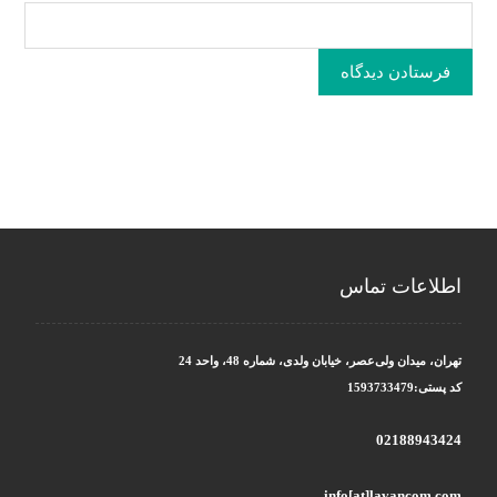
فرستادن دیدگاه
اطلاعات تماس
تهران، میدان ولی‌عصر، خیابان ولدی، شماره 48، واحد 24
کد پستی:1593733479
02188943424
info[at]lavancom.com