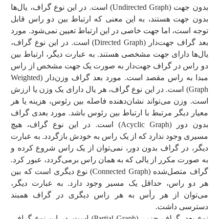
بدون ‌جهت (Undirected Graph) است. در این نوع گراف، یال‌ها
بدون جهت هستند، به این معنی که ارتباط بین دو راس قابل
توجه است، اما جهت خاصی در این ارتباط تعیین نمی‌شود. مورد
بعد گراف جهت‌دار (Directed Graph) است. در این نوع گراف،
یال‌ها دارای جهت مشخصی هستند. به عبارت دیگر، ارتباط بین
دو راس در گراف جهت‌دار به صورت یک جهت مشخص از راس
مبدا به راس مقصد است. مورد بعد گراف وزن‌دار (Weighted
Graph) است. در این نوع گراف، هر یال دارای یک وزن یا ارزش
است. وزن می‌تواند نشان‌دهنده فاصله بین رئوس، هزینه یا هر
معیار دیگر مرتبط با ارتباط بین رئوس باشد. مورد بعدی گراف
بدون دور (Acyclic Graph) است. در این نوع گراف، هیچ
مسیری وجود ندارد که از یک راس به خودش بازگردد. به عبارت
دیگر، در گراف بدون دور، نمی‌توان از یک راس شروع کرده و
به صورت مکرر از یالی که به همان راس برمی‌گردد، عبور کرد.
گراف متصل‌شده (Connected Graph) نوع دیگری است که بین
هر دو راس، حداقل یک مسیر وجود دارد. به عبارت دیگر،
می‌توان از هر رأس به هر راس دیگری در گراف همبند
دسترسی داشت.
نوع بعد، گراف جزیی (Partial Graph) است. در این نوع گراف،