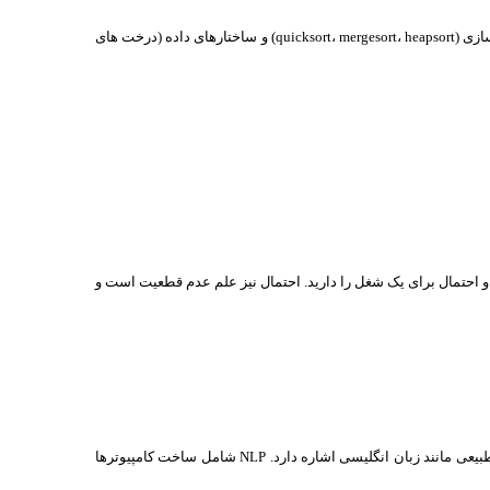
شما باید مهارت های DS یا Differentiated services و الگوریتم داشته باشید. در مورد انواع داده های اساسی (stack، queueها و bagها)، الگوریتم های مرتب‌سازی (quicksort، mergesort، heapsort) و ساختارهای داده (درخت های
و احتمال برای یک شغل را دارید. احتمال نیز علم عدم قطعیت است و
رتباط برقرار کردن با سیستم های هوشمند با استفاده از زبان طبیعی مانند زبان انگلیسی اشاره دارد. NLP شامل ساخت کامپیوترها