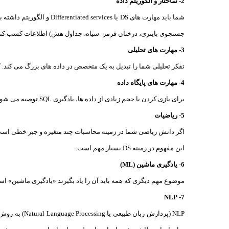
2- ساختار و الگوریتم داده
جستجوی باینری، درختان قرمز- سیاه، جداول هش) اطلاعات کسب کنی
3- مهارت های تحلیلی
تفکر تحلیلی شما را تبدیل به یک متخصص در داده های بزرگ می کند. 
4- مهارت های پایگاه داده
برای بازی کردن با حجم زیادی از داده ها، یادگیری SQL توصیه می شود.
5- ریاضیات
اگر دانش ریاضی شما در زمینه محاسبات چند متغیره و جبر خطی است، 
این مفهوم در زمینه DS بسیار مهم است.
6- یادگیری ماشین (ML)
موضوع مهم دیگری که همه باید آن را یاد بگیرند «یادگیری ماشین» است. شما برای یادگیری L
7- NLP
NLP (پردازش زبان طبیعی یا Natural Language Processing) به روش هوش مصنوعی