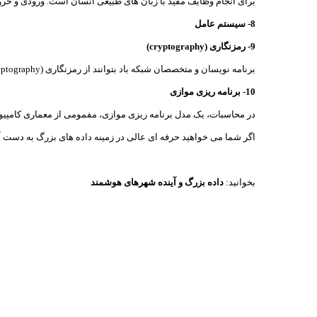
برای انجام وظایف مفید با زبان های طبیعی انسان است. ورودی و خروجی یک سیستم NLP می تواند گفتار 
8- سیستم عامل
9- رمزنگاری (cryptography)
برنامه نویسان و متخصصان شبکه باد بتوانند از رمزنگاری (cryptography) برای حفظ حریم خصوصی داده های کامپیوتر استفاده کنند.
10- برنامه ریزی موازی
در محاسبات، یک مدل برنامه ریزی موازی، مفمومی از معماری کامپیوتر 
اگر شما می خواهید حرفه ای عالی در زمینه داده های بزرگ به دست آوردید، 10 گامی که در بالا به آن ها اشاره واقعا
بخوانید:
داده بزرگ و آینده شهرهای هوشمند