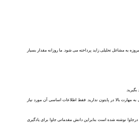
ی‌دانیم امروزه به مشاغل تحلیلی زاید پرداخته می شود. ما روزانه مقدار بسیار
بگیرید.
. شما نیازی به مهارت بالا در پایتون ندارید. فقط اطلاعات اساسی آن مورد نیاز
بان برنامه نویسی جاوا (Java): اگر به دنبال شغل دولوپر (توسعه دهنده) داده های بزرگ هستید توصیه می شود زبان برنامه نویسی را یاد بگیرید. Hadoop درجاوا نوشته شده است بنابراین دانش مقدماتی جاوا برای یادگیری