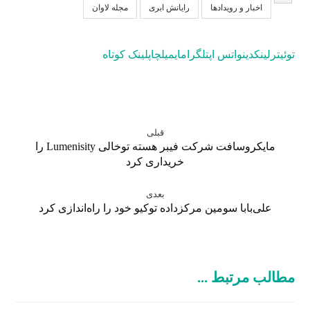
اخبار و رویدادها
رایانش ابری
مجله لاوان
توئیتر
لینکدین
واتس اپ
تلگرام
ایمیل
چاپ
لینک کوتاه
قبلی
مایکروسافت شرکت فیبر هسته توخالی Lumenisity را
خریداری کرد
بعدی
علی‌بابا سومین مرکزداده توکیو خود را راه‌اندازی کرد
مطالب مرتبط ...