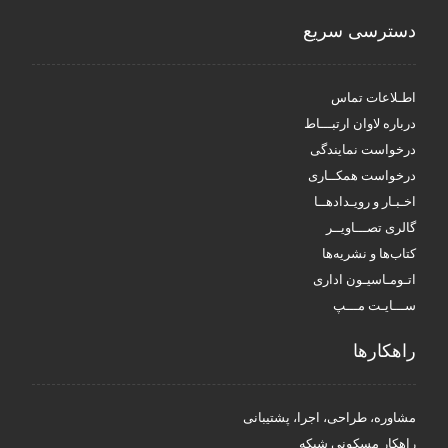
دسترسی سریع
اطـلاعات تماس
درباره لاوان ارتبـــاط
درخواست نمایندگی
درخواست همکــاری
اخـبـار و رویـدادهــا
گالری تصـــاویــر
کتاب‌ها و نشریه‌ها
اتـومـاسیـون اداری
ســـایـت مـــپ
راهکار‌ها
مشاوره، طراحی، اجرا، پشتیبانی
راهکار مسکونی شبکه