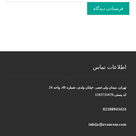
فرستادن دیدگاه
اطلاعات تماس
تهران، میدان ولی‌عصر، خیابان ولدی، شماره 48، واحد 24
کد پستی:1593733479
02188943424
info[at]lavancom.com