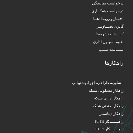
درخواست نمایندگی
درخواست همکــاری
اخـبـار و رویـدادهــا
گالری تصـــاویــر
کتاب‌ها و نشریه‌ها
اتـومـاسیـون اداری
ســـایـت مـــپ
راهکار‌ها
مشاوره، طراحی، اجرا، پشتیبانی
راهکار مسکونی شبکه
راهکار اداری شبکه
راهکار صنعتی شبکه
راهکار دیتاسنتر
راهـــــــکار FTTH
راهـــــــکار FTTx