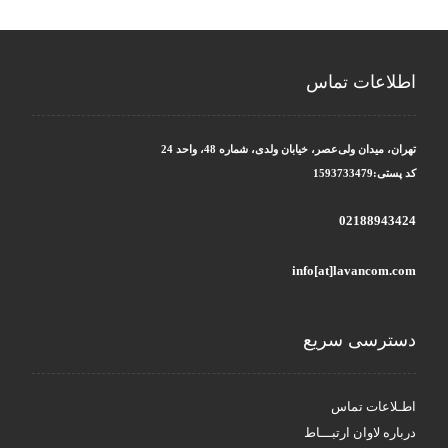
اطلاعات تماس
تهران، میدان ولی‌عصر، خیابان ولدی، شماره 48، واحد 24
کد پستی:1593733479
02188943424
info[at]lavancom.com
دسترسی سریع
اطـلاعات تماس
درباره لاوان ارتبـــاط