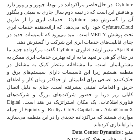
Cyfuture در حال‌حاضر مراکزداده در نویدا، جیپور و رایپور دارد
و هدفش این است که در نیمه دوم سال جاری به بمبئی و بنگلور
آن را گسترش دهد. Cyfuture خدمات ابری را از طریق
Cyfuture.Cloud خود ارائه می‌دهد، که ارائه‌دهنده خدمات ابری
تحت پوشش MEITY است. امید می‌رود که تاسیسات جدید در
چنای قابلیت‌های خدمات ابری این شرکت را گسترش دهد.
Ajai Rai، مدیر ارشد فناوری Cyfuture گفت: مرکزداده جدید ما
در چنای گواهی بر تعهد ما به ارائه بهترین خدمات ابری ممکن به
مشتریانمان است. ما مشتاقانه منتظر کمک به مشاغل در
منطقه هستیم زیرا این تاسیسات دارای سیستم‌های برق و
خنک‌کننده اضافی برای اطمینان از حداکثر زمان کار و اطفای
حریق و اقدامات امنیتی پیشرفته است. چنای به دلیل اتصال
کابلی زیر دریا و حضور شرکت‌های بزرگ و شرکت‌های
فناوری‌اطلاعات، یک مکان استراتژیک در هند است. Digital
Realty، CtrlS، CapitaLand، AdaniConneX و Equinix از جمله
مواردی هستند که مراکزداده جدیدی را در این منطقه می‌سازند
یا راه‌اندازی کرده‌اند.
منبع :
Data Center Dynamics
بخوانید :
فناوری خنک کننده NTT