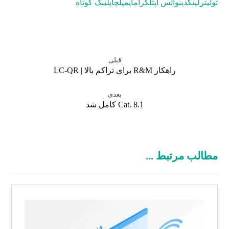
توئیتر
لینکدین
واتس اپ
تلگرام
ایمیل
چاپ
لینک کوتاه
قبلی
راهکار R&M برای تراکم بالا | LC-QR
بعدی
Cat. 8.1 کامل شد
مطالب مرتبط ...