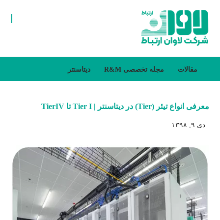
مقالات
مجله تخصصی R&M
دیتاسنتر
معرفی انواع تیئر (Tier) در دیتاسنتر | Tier I تا TierIV
دی ۹, ۱۳۹۸