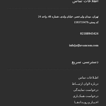
اطلاعات تماس
تهران، میدان ولی‌عصر، خیابان ولدی، شماره 48، واحد 24
کد پستی:1593733479
02188943424
info[at]lavancom.com
دسترسی سریع
اطـلاعات تماس
درباره لاوان ارتبـــاط
درخواست نمایندگی
درخواست همکــاری
اخـبـار و رویـدادهــا