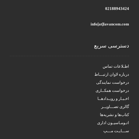
02188943424
info[at]lavancom.com
دسترسی سریع
اطـلاعات تماس
درباره لاوان ارتبـــاط
درخواست نمایندگی
درخواست همکــاری
اخـبـار و رویـدادهــا
گالری تصـــاویــر
کتاب‌ها و نشریه‌ها
اتـومـاسیـون اداری
ســـایـت مـــپ