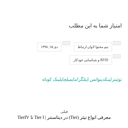
امتیاز شما به این مطلب
تیم محتوا لاوان ارتباط
دی ۱۵, ۱۳۹۸
RFID و شناسایی خودکار
توئیتر
لینکدین
واتس اپ
تلگرام
ایمیل
چاپ
لینک کوتاه
قبلی
معرفی انواع تیئر (Tier) در دیتاسنتر | Tier I تا TierIV