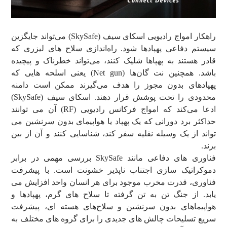
راهکار امواج رادیویی اسکای سیف (SkySafe) می‌تواند جایگزین
سیستم دفاعی پهپادها شود. راه‌اندازی سلاح های لیزری که
قادر هستند به پهپاها شلیک کنند، می‌تواند خطرناک و پیچیده
باشد. همچنین نت گان‌ها (Net gun) یعنی اسلحه هایی که
پهپادهای بدون مجوز را هدف می‌گیرند ممکن است دامنه
محدودی را تحت پوشش قرار دهند. اسکای سیف (SkySafe)
ادعا می‌کند که امواج فرکانس رادیویی (RF) آن می‌ توانند
حداکثر برد دورانی که یک پهپاد یا هواپیمای بدون سرنشین می
تواند از یک وسیله نقلیه سفر کند، شناسایی کنند و آن از بین
برند.
فناوری‌ های دفاعی مانند SkySafe بررسی مهمی در برابر
دموکراتیک سازی اجتناب ناپذیر خشونت است. با پیشرفت
فناوری، قدرت مخرب موجود برای هر انسان واحد افزایش می
یابد. از جنگ تن به تن گرفته تا سلاح‌ های گرم، پهپادها و
هواپیماهای بدون سرنشین و سلاح‌های هسته ای، پیشرفت
سریع تسلیحات چالش های جدیدی را برای گروه های مختلف به