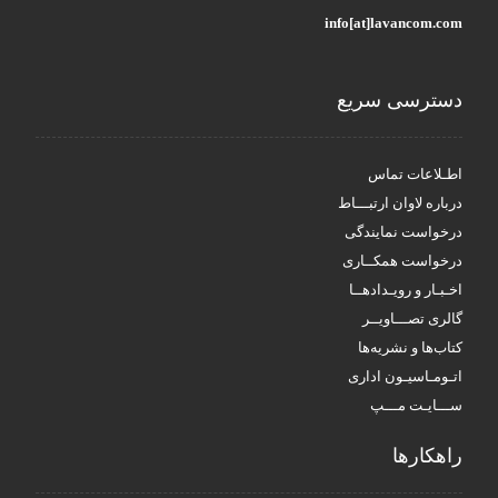
info[at]lavancom.com
دسترسی سریع
اطـلاعات تماس
درباره لاوان ارتبـــاط
درخواست نمایندگی
درخواست همکــاری
اخـبـار و رویـدادهــا
گالری تصـــاویــر
کتاب‌ها و نشریه‌ها
اتـومـاسیـون اداری
ســـایـت مـــپ
راهکار‌ها