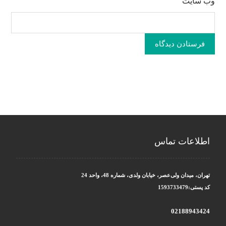
وب‌ سایت
فرستادن دیدگاه
اطلاعات تماس
تهران، میدان ولی‌عصر، خیابان ولدی، شماره 48، واحد 24
کد پستی:1593733479
02188943424