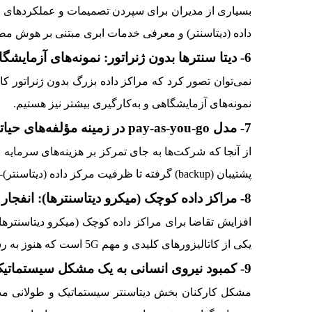
بسیاری از مدیران برای سپردن تصمیمات و عملکردهای ک
داده (دیتاسنتر) و معرفی خدمات ابری مبتنی بر هوش مصن
6- دیتا سنترها بدون ژنراتور: نمونه‌های آزمایشگاهی بیشتر، به‌کارگیری بیشتر
نمونه‌های آزمایشگاهی و به‌کارگیری بیشتر نیز هستیم.
7- مدل pay-as-you-go در زمینه مؤلفه‌های حیاتی گسترش می‌یابد.
از آنجا که شرکت‌ها به جای تمرکز بر هزینه‌های سرمایه 
پشتیبان (backup) گرفته تا ظرفیت مرکز داده (دیتاسنتر)- بر اساس یک مدل pay-as-you-go هزینه می‌شود.
8- مراکز داده کوچک (میکرو دیتاسنترها): انفجار در تقاضا، با حرکت آهسته
افزایش تقاضا برای مراکز داده کوچک (میکرو دیتاسنترها)
یکی از کاتالیزورهای کلیدی و مهم 5G است که هنوز به رشد کامل نرسیده است. این تقاضا از سال 2022 سریع‌تر رشد خواهد کرد.
9- کمبود نیروی انسانی به یک مشکل سیستماتیک تبدیل شده است و روز به روز بدتر می‌شود.
مشکل کارکنان بخش دیتاسنتر سیستماتیک و طولانی مدت 