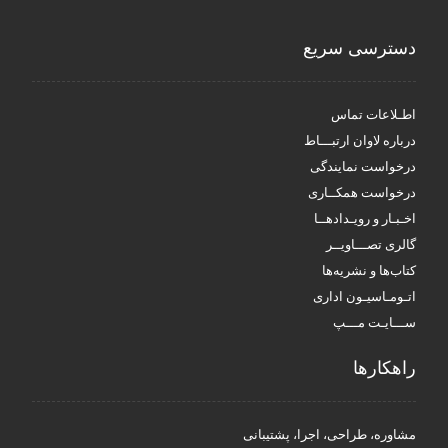
دسترسی سریع
اطـلاعات تماس
درباره لاوان ارتبـــاط
درخواست نمایندگی
درخواست همکــاری
اخـبـار و رویـدادهــا
گالری تصـــاویــر
کتاب‌ها و نشریه‌ها
اتـومـاسیـون اداری
ســـایـت مـــپ
راهکار‌ها
مشاوره، طراحی، اجرا، پشتیبانی