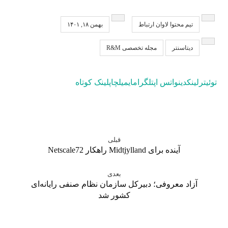
تیم محتوا لاوان ارتباط
بهمن ۱۸, ۱۴۰۱
دیتاسنتر
مجله تخصصی R&M
توئیتر
لینکدین
واتس اپ
تلگرام
ایمیل
چاپ
لینک کوتاه
قبلی
آینده برای Midtjylland راهکار Netscale72
بعدی
آزاد معروفی؛ دبیرکل سازمان نظام صنفی رایانه‌ای
کشور شد