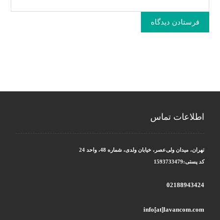
فرستادن دیدگاه
اطلاعات تماس
تهران، میدان ولی‌عصر، خیابان ولدی، شماره 48، واحد 24
کد پستی:1593733479
02188943424
info[at]lavancom.com