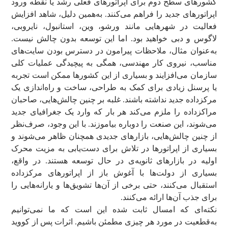
کشورهای سطح دوم برای اپراتورهای فعلی رشد یا نقطه ورود
اپراتورهای جدید را فراهم می‌کنند. به‌همین دلیل، شاهد افزایش
فعالیت در شهرهایی مانند ورشو، وین، استانبول، نایروبی،
لاگوس و دبی خواهید بود. اما این توسعه بدون چالش نیست.
به‌عنوان مثال، ملاحظات پیرامون در دسترس بودن سایت‌های
مناسب، نیروی کار مهندسی، همگی به پیچیدگی عملیات کلی
سازمان می‌افزایند و بسیاری از این کشورها ممکن است تجربه
یا پرسنل زیادی برای کمک به طراحی، ساخت و راه‌اندازی یک
مرکزداده جدید نداشته باشند. غلبه بر چنین چالش‌هایی، صاحبان
مراکزداده را ملزم می‌کند هر بار که وارد یک جغرافیای جدید
می‌شوند، این صنعت را دوباره بیاموزند. با این وجود، صرف‌نظر
از چنین چالش‌هایی، بازارهای جدیدی همچنان ظاهر می‌شوند و
بسیاری از اپراتورها در تلاش برای دست‌یابی به مزیت محرک
اولیه در بازارهای ثانویه‌ی در حال توسعه هستند. در واقع،
بسیاری از دولت‌ها با آغوش باز از اپراتورهای مرکزداده
استقبال می‌کنند، حتی برخی از آن‌ها تشویق‌ها و یارانه‌هایی را
برای جذب آن‌ها ارائه می‌کنند.
نکته‌ای که امسال ثابت شده این است که ما نمی‌توانیم
به‌قطعیت در مورد هر چیزی مطمئن باشیم. اثرات پس از کووید