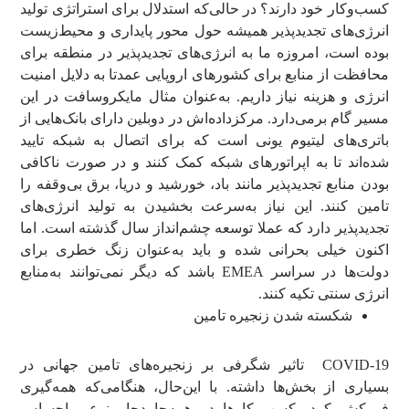
کسب‌وکار خود دارند؟ در حالی‌که استدلال برای استراتژی تولید
انرژی‌های تجدیدپذیر همیشه حول محور پایداری و محیط‌زیست
بوده است، امروزه ما به انرژی‌های تجدیدپذیر در منطقه برای
محافظت از منابع برای کشورهای اروپایی عمدتا به دلایل امنیت
انرژی و هزینه نیاز داریم. به‌عنوان مثال مایکروسافت در این
مسیر گام برمی‌دارد. مرکزداده‌اش در دوبلین دارای بانک‌هایی از
باتری‌های لیتیوم یونی است که برای اتصال به شبکه تایید
شده‌اند تا به اپراتورهای شبکه کمک کنند و در صورت ناکافی
بودن منابع تجدیدپذیر مانند باد، خورشید و دریا، برق بی‌وقفه را
تامین کنند. این نیاز به‌سرعت بخشیدن به تولید انرژی‌های
تجدیدپذیر دارد که عملا توسعه چشم‌انداز سال گذشته است. اما
اکنون خیلی بحرانی شده و باید به‌عنوان زنگ خطری برای
دولت‌ها در سراسر EMEA باشد که دیگر نمی‌توانند به‌منابع
انرژی سنتی تکیه کنند.
شکسته شدن زنجیره تامین
COVID-19 تاثیر شگرفی بر زنجیره‌های تامین جهانی در
بسیاری از بخش‌ها داشته. با این‌حال، هنگامی‌که همه‌گیری
فروکش کرد، کسب‌وکارها در همه‌جا دچار نوعی احساس