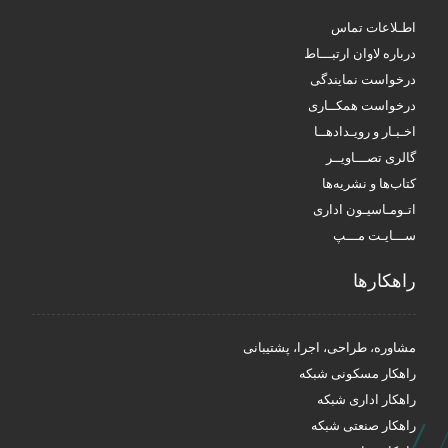
اطـلاعات تماس
درباره لاوان ارتبـــاط
درخواست نمایندگی
درخواست همکــاری
اخـبـار و رویـدادهــا
گالری تصـــاویــر
کتاب‌ها و نشریه‌ها
اتـومـاسیـون اداری
ســـایـت مـــپ
راهکار‌ها
مشاوره، طراحی، اجرا، پشتیبانی
راهکار مسکونی شبکه
راهکار اداری شبکه
راهکار صنعتی شبکه