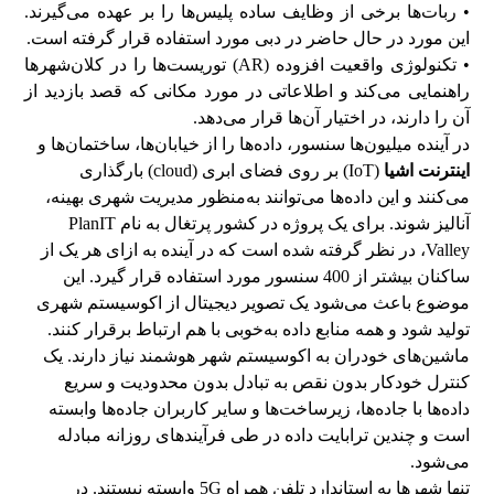
• ربات‌ها برخی از وظایف ساده پلیس‌ها را بر عهده می‌گیرند.
این مورد در حال حاضر در دبی مورد استفاده قرار گرفته است.
• تکنولوژی واقعیت افزوده (AR) توریست‌ها را در کلان‌شهرها
راهنمایی می‌کند و اطلاعاتی در مورد مکانی که قصد بازدید از
آن را دارند، در اختیار آن‌ها قرار می‌دهد.
در آینده میلیون‌ها سنسور، داده‌ها را از خیابان‌ها، ساختمان‌ها و
اینترنت اشیا
(IoT) بر روی فضای ابری (cloud) بارگذاری
می‌کنند و این داده‌ها می‌توانند به‌منظور مدیریت شهری بهینه،
آنالیز شوند. برای یک پروژه در کشور پرتغال به نام PlanIT
Valley، در نظر گرفته شده است که در آینده به ازای هر یک از
ساکنان بیشتر از 400 سنسور مورد استفاده قرار گیرد. این
موضوع باعث می‌شود یک تصویر دیجیتال از اکوسیستم شهری
تولید شود و همه منابع داده به‌خوبی با هم ارتباط برقرار کنند.
ماشین‌های خودران به اکوسیستم شهر هوشمند نیاز دارند. یک
کنترل خودکار بدون نقص به تبادل بدون محدودیت و سریع
داده‌ها با جاده‌ها، زیرساخت‌ها و سایر کاربران جاده‌ها وابسته
است و چندین ترابایت داده در طی فرآیندهای روزانه مبادله
می‌شود.
تنها شهرها به استاندارد تلفن همراه 5G وابسته نیستند. در