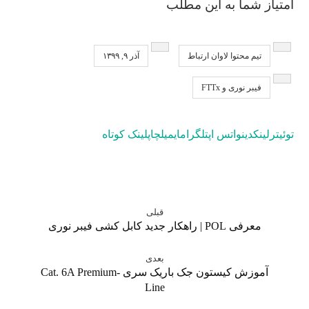
امتیاز شما به این مطلب
تیم محتوا لاوان ارتباط
آذر ۹, ۱۳۹۹
فیبر نوری و FTTx
توئیتر
لینکدین
واتس اپ
تلگرام
ایمیل
چاپ
لینک کوتاه
قبلی
معرفی POL | راهکار جدید کابل کشی فیبر نوری
بعدی
آموزش کیستون جک باریک سری Cat. 6A Premium-
Line