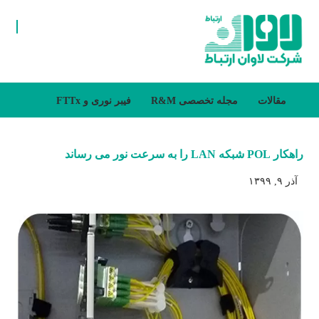
مقالات
مجله تخصصی R&M
فیبر نوری و FTTx
راهکار POL شبکه LAN را به سرعت نور می رساند
آذر ۹, ۱۳۹۹