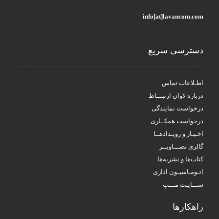
info[at]lavancom.com
دسترسی سریع
اطـلاعات تماس
درباره لاوان ارتبـــاط
درخواست نمایندگی
درخواست همکــاری
اخـبـار و رویـدادهــا
گالری تصـــاویــر
کتاب‌ها و نشریه‌ها
اتـومـاسیـون اداری
ســـایـت مـــپ
راهکار‌ها