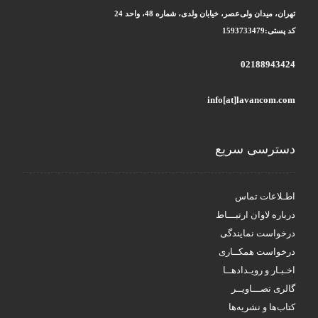
تهران، میدان ولی‌عصر، خیابان ولدی، شماره 48، واحد 24
کد پستی:1593733479
02188943424
info[at]lavancom.com
دسترسی سریع
اطـلاعات تماس
درباره لاوان ارتبـــاط
درخواست نمایندگی
درخواست همکــاری
اخـبـار و رویـدادهــا
گالری تصـــاویــر
کتاب‌ها و نشریه‌ها