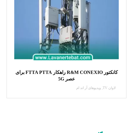
کانکتور R&M CONEXIO راهکار FTTA PTTA برای
عصر 5G
لاوان TV
,
ویدیو‌های آر اند ام