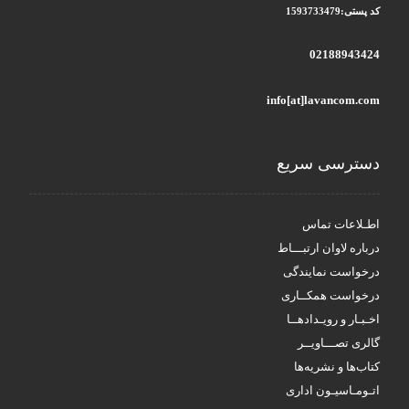
کد پستی:1593733479
02188943424
info[at]lavancom.com
دسترسی سریع
اطـلاعات تماس
درباره لاوان ارتبـــاط
درخواست نمایندگی
درخواست همکــاری
اخـبـار و رویـدادهــا
گالری تصـــاویــر
کتاب‌ها و نشریه‌ها
اتـومـاسیـون اداری