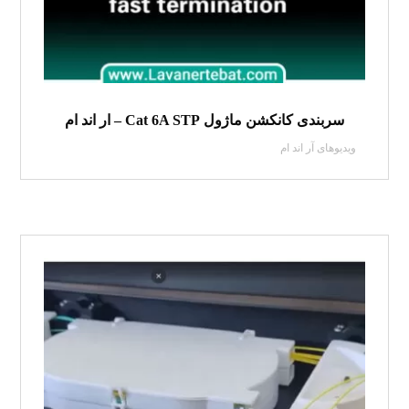
سربندی کانکشن ماژول Cat 6A STP – ار اند ام
ویدیو‌های آر اند ام