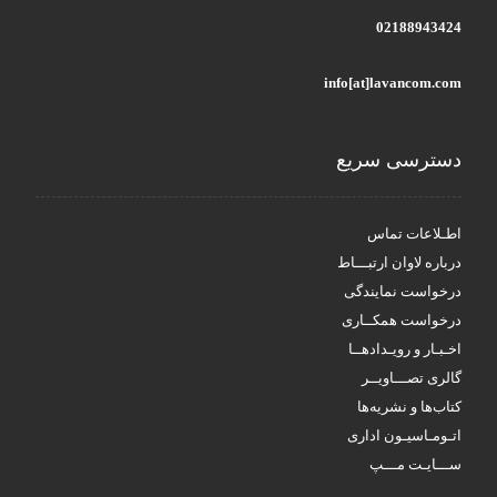
02188943424
info[at]lavancom.com
دسترسی سریع
اطـلاعات تماس
درباره لاوان ارتبـــاط
درخواست نمایندگی
درخواست همکــاری
اخـبـار و رویـدادهــا
گالری تصـــاویــر
کتاب‌ها و نشریه‌ها
اتـومـاسیـون اداری
ســـایـت مـــپ