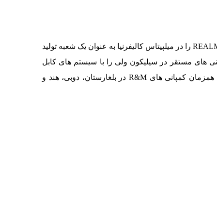
در سال 2016 برداشت ورود به بازار ایالات متحده آمریکا بود. در ابتدای سال 2016، R&M گروه ارتباطی REALM را در میلپیتاس کالیفرنیا به عنوان یک شعبه تولید
زایش فروش کمپانی بسیار تاثیرگذار بود. شعبه آمریکای R&M دیتاسنترهای کمپانی های مستقر در سیلیکون ولی را با سیستم های کابل
تامین و تجهیز کرد که همین مساله به افزایش فروش مجموع کمپانی در امریکای شمالی کمک شایانی کرد. همزمان کمپانی های R&M در بلغارستان، دوبی، هند و