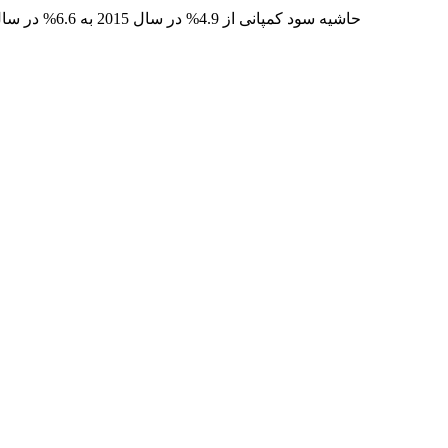
حاشیه سود کمپانی از 4.9% در سال 2015 به 6.6% در سال 2016 رسیده است.