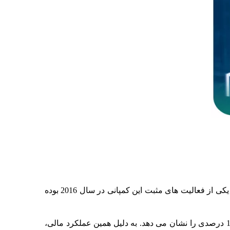
از سال 2016 میلادی R&M موفق شده است فعالیت های خود را به همه قاره ها بسط دهد و ورود به بازار ایالات متحده آمریکا یکی از فعالیت های مثبت این کمپانی در سال 2016 بوده
در سال گذشته میلادی R&M به فروشی معادل 229.4 میلیون فرانک سوئیس دست پیدا کرده که نسبت به سال 2015 رشد 11.8 درصدی را نشان می دهد. به دلیل همین عملکرد مالی،