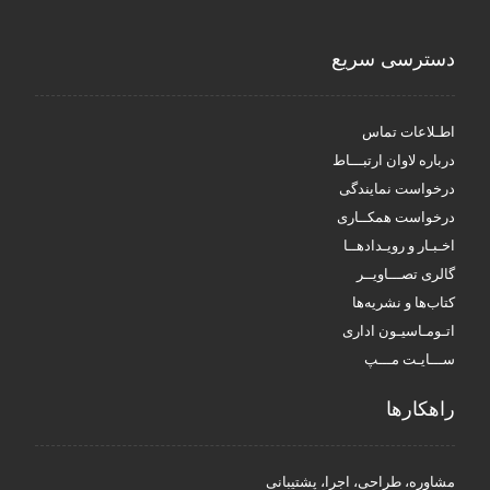
دسترسی سریع
اطـلاعات تماس
درباره لاوان ارتبـــاط
درخواست نمایندگی
درخواست همکــاری
اخـبـار و رویـدادهــا
گالری تصـــاویــر
کتاب‌ها و نشریه‌ها
اتـومـاسیـون اداری
ســـایـت مـــپ
راهکار‌ها
مشاوره، طراحی، اجرا، پشتیبانی