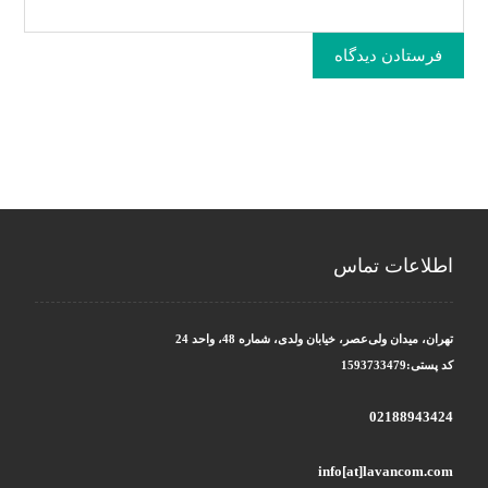
فرستادن دیدگاه
اطلاعات تماس
تهران، میدان ولی‌عصر، خیابان ولدی، شماره 48، واحد 24
کد پستی:1593733479
02188943424
info[at]lavancom.com