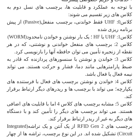
با توجه به عملکرد و قابلیت ها، برچسب های نسل دوم به
کلاس های زیر تقسیم می شوند:
کلاس0: UHF فقط خواندنی، برچسب منفعل(Passive) از پیش
برنامه ریزی شده
کلاس1: UHF یا HF ؛ یک بار نوشتن و خواندن نامحدود(WORM)
کلاس 2: برچسب های منفعل خواندنی و نوشتنی، که در هر
نقطه از زنجیره تأمین می توان حافظه آنها را بازنویسی کرد.
کلاس 3: خواندن و نوشتن با سنسورهای پردازنده که قادر به
ضبط پارامترهایی مانند دما، فشار و حرکت هستند. می تواند
نیمه فعال یا فعال باشد.
کلاس 4: خواندن و نوشتن برچسب های فعال با فرستنده های
یکپارچه؛ می تواند با برچسب ها و ریدرهای دیگر ارتباط برقرار
کند.
کلاس 5: مشابه برچسب های کلاس 4 اما با قابلیت های اضافی
هستند. می تواند برچسب های دیگر را تأمین کند و با دستگاه
های دیگر به غیر از ریدر ارتباط برقرار کند.
برچسب های RFID Gen 2 از یک آنتن و یک تراشه(Integrated
Circuit) تشکیل شده اند. در این نوع برچسب، تراشه ها از چهار