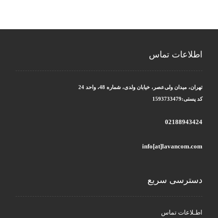
اطلاعات تماس
تهران، میدان ولی‌عصر، خیابان ولدی، شماره 48، واحد 24
کد پستی:1593733479
02188943424
info[at]lavancom.com
دسترسی سریع
اطـلاعات تماس