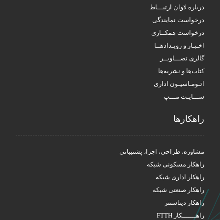
درباره لاوان ارتبـــاط
درخواست نمایندگی
درخواست همکــاری
اخـبـار و رویـدادهــا
گالری تصـــاویــر
کتاب‌ها و نشریه‌ها
اتـومـاسیـون اداری
ســـایـت مـــپ
راهکار‌ها
مشاوره، طراحی، اجرا، پشتیبانی
راهکار مسکونی شبکه
راهکار اداری شبکه
راهکار صنعتی شبکه
راهکار دیتاسنتر
راهـــــــکار FTTH