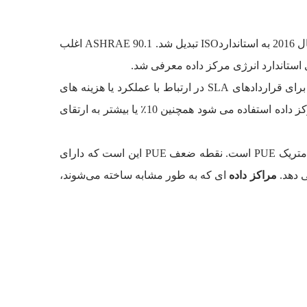
استاندارد اثربخشی مصرف انرژی (PUE) به عنوان معیار اولیه مورد استفاده در صنعت مرکز داده معرفی شد و سرانجام در سال 2016 به استانداردISO تبدیل شد. ASHRAE 90.1 اغلب
در استانداردPUE به مسائل مربوط به استاندارد مصرف انرژی توجهی نشده است. همچنین این استاندارد قرار است تا مرجعی برای قراردادهای SLA در ارتباط با عملکرد یا هزینه های
انرژی باشد. از سوی دیگر، ASHRAE 90.4 یک استاندار‌د طراحی است که در هنگام ارسال طرح ها برای تایید قبل از ساخت مرکز داده استفاده می شود همچنین 10٪ یا بیشتر به ارتقای
یکی از بزرگترین تفاوت های بین PUE و ASHRAE 90.4 اندازه گیری داده ها و محاسبه انرژی است. استاندارد90.1 پیچیده‌تر از متریک PUE است. نقطه ضعف PUE این است که دارای
 دهد.
مراکز داده
ای که به طور مشابه ساخته می‌شوند،