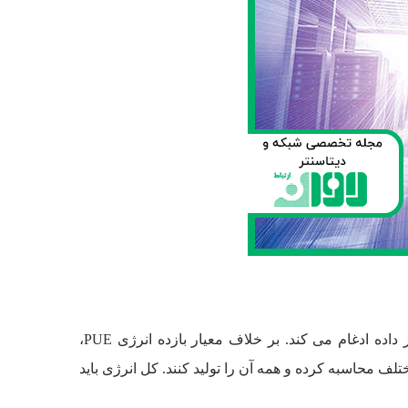
اساسا، ASHRAE 90.4 به نیازهای انرژی منحصر به فرد می پردازد، همچنین جنبه های حیاتی و خطرات را در عملیات مرکز داده ادغام می کند. بر خلاف معیار بازده انرژی PUE،
اصر مختلف محاسبه کرده و همه آن را تولید کنند. کل انرژی باید