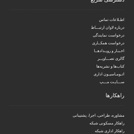
اطـلاعات تماس
درباره لاوان ارتبـــاط
درخواست نمایندگی
درخواست همکــاری
اخـبـار و رویـدادهــا
گالری تصـــاویــر
کتاب‌ها و نشریه‌ها
اتـومـاسیـون اداری
ســـایـت مـــپ
راهکار‌ها
مشاوره، طراحی، اجرا، پشتیبانی
راهکار مسکونی شبکه
راهکار اداری شبکه