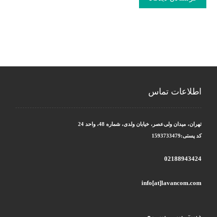
اطلاعات تماس
تهران، میدان ولی‌عصر، خیابان ولدی، شماره 48، واحد 24
کد پستی:1593733479
02188943424
info[at]lavancom.com
دسترسی سریع