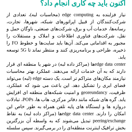
اکنون باید چه کاری انجام داد؟
نیاز فزاینده به edge computing (محاسبات لبه)، تعدادی از
شرکت‌کنندگان از قبیل اپراتورهای شبکه، شهرها، تجارت،
رسانه‌ها، خدمات آب و برق، شرکت‌های صنعتی، ناوگان حمل و
نقل، شرکت‌های فناوری اطلاعات و املاک و مستقلات را
مجبور به اقداماتی می‌کند. آن‌ها باید سایت‌ها و خطوط FO را
ذخیره، طراحی و برنامه‌ریزی کنند و منتظر نماند تا 5G توسعه
یابد.
edge data centerها (مراکز داده لبه) در شهر یا منطقه ای قرار
دارند که به آن خدمات ارائه می‌دهند. عملکرد بهتر محاسبات
نیازمند مکان‌های متراکم تر است. یک دسته edge (لبه) می‌تواند
فضای ابری را تشکیل دهد. این باعث می شود که عملکرد،
ظرفیت، georeundancy و امنیت شبکه‌های منطقه ای افزایش
یابد. گره های شبکه مانند دفاتر مرکزی، هاب ها، POPs، تبادلات
دروازه ها و ایستگاه های پایه تلفن همراه به طور خاص این
امکان را دارند. edge data centerها (مراکز داده لبه) به نقاط
peering/exchange تبدیل می‌شوند که به واسطه آن بزرگترین
بخش ترافیک اینترنت منطقه‌ای را در برمی‌گیرند. سپس سلسله