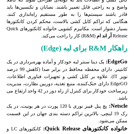
واضح و به راحتی قابل تعمیر باشند. نصابان و تکنسین‌ها باید
قادر باشند سیستم‌ها را به طور مستقیم راه‌اندازی کنند.
هنگامی که تراکم کابل کشی بالاست، محکم کردن کانکتورها
بسیار دشوار است. مکانیزم کشویی خانواده کانکتورهای Quick
Release
آر اند ام
(R&M) کار را راحت می‌کند.
راهکار R&M برای لبه (Edge)
EdgeGo:
یک دیتا سنتر لبه خودکار و آماده بهره‌برداری در یک
کانتینر. دارای محفظه محافظ در برابر صدا (کاهش 99 درصد
نویز IT). علاوه بر کابل کشی و تجهیزات فناوری اطلاعات،
EdgeGO دارای خنک‌کننده، منبع تغذیه، دوربین نظارت، مدیریت
زیرساخت خودکار برای کنترل از راه دور در 42 واحد ارتفاع می
باشد.
Netscle:
پچ پنل فیبر نوری با 120 پورت در هر یونیت، در یک
رک 19 اینچی. بالاترین تراکم دسته بندی جهان در این قسمت
ممکن می‌شود.
خانواده کانکتورهای Quick Release:
کانکتورهای LC و