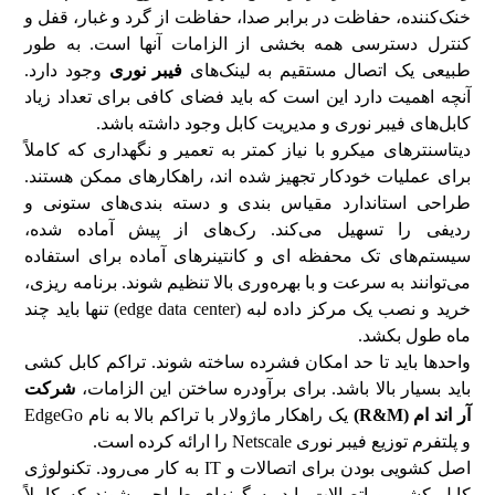
خنک‌کننده، حفاظت در برابر صدا، حفاظت از گرد و غبار، قفل و
کنترل دسترسی همه بخشی از الزامات آنها است. به طور
طبیعی یک اتصال مستقیم به لینک‌های
فیبر نوری
وجود دارد.
آنچه اهمیت دارد این است که باید فضای کافی برای تعداد زیاد
کابل‌های فیبر نوری و مدیریت کابل وجود داشته باشد.
دیتاسنترهای میکرو با نیاز کمتر به تعمیر و نگهداری که کاملاً
برای عملیات خودکار تجهیز شده اند، راهکارهای ممکن هستند.
طراحی استاندارد مقیاس بندی و دسته بندی‌های ستونی و
ردیفی را تسهیل می‌کند. رک‌های از پیش آماده شده،
سیستم‌های تک محفظه ای و کانتینرهای آماده برای استفاده
می‌توانند به سرعت و با بهره‌وری بالا تنظیم شوند. برنامه ریزی،
خرید و نصب یک مرکز داده لبه (edge data center) تنها باید چند
ماه طول بکشد.
واحدها باید تا حد امکان فشرده ساخته شوند. تراکم کابل کشی
باید بسیار بالا باشد. برای برآودره ساختن این الزامات،
شرکت
آر اند ام (R&M)
یک راهکار ماژولار با تراکم بالا به نام EdgeGo
و پلتفرم توزیع فیبر نوری Netscale را ارائه کرده است.
اصل کشویی بودن برای اتصالات و IT به کار می‌رود. تکنولوژی
کابل کشی و اتصالات باید به گونه‌ای طراحی شوند که کاملاً