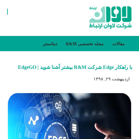
مقالات
مجله تخصصی R&M
دیتاسنتر
با راهکار Edge شرکت R&M بیشتر آشنا شوید | EdgeGO
اردیبهشت ۲۹, ۱۳۹۸