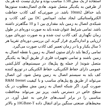
استفاده از یک مش 1.5m مناسب بوده و نیازی نیست که هر یک
از طرفین به یکدیگر متصل شوند. هادی اتصال‌دهنده ستون‌ها
باید حداقل 10mm2 باشد. در صورتی‌که کف کاذب حفاظت
الکترواستاتیکی ایجاد نماید، امپدانس DC بین کف کاذب و
شبکه‌ی اتصال به زمین باید مقداری بین 1 و 10 مگاهرتز داشته
باشد. تمامی شرایط عنوان شده باید به صورت دوره‌ای در طول
زمان نگهداری کف کاذب ثبت شده و به صورت دوره‌ای مورد
ارزیابی و اندازه‌گیری قرار گیرند. این بررسی دوره‌ای تقریبا هر
5 سال یکبار و یا در زمان تعمیر کف کاذب صورت می‌گیرد.
تمامی رک‌ها باید دارای ستون اتصال به زمین یا نقطه اتصال به
زمین باشند و تمامی تجهیزات فلزی از طریق آن‌ها به یکدیگر
متصل شوند( از جمله پچ پنل‌ها). در سیستم‌های کابل‌کشی
عمومی دارای حفاظ الکتریکی، حفاظ الکتریکی در توزیع کننده
کف باید به سیستم اتصال به زمین وصل شود. این اتصال
می‌تواند از طریق پچ پنل‌های مناسب و با کیفیت R&M freenet
صورت گیرد. اگر شبکه اتصال به زمین مش مطلوب در یک
سطح خاص در دسترس باشد، پریز نیز می‌تواند محافظت
مناسبی را در برابر آسیب‌های خارجی به عمل آورد. در
محیط‌های صنعتی سنگین برای انتقال داده 10GBase-T و بالاتر