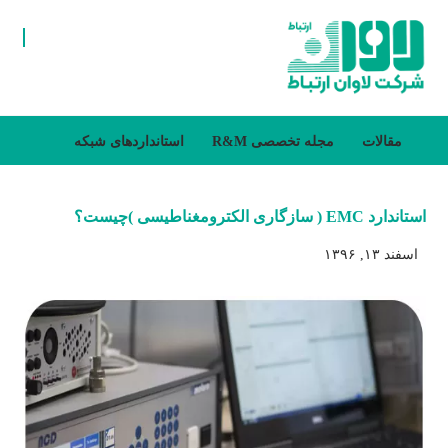
مقالات
مجله تخصصی R&M
استانداردهای شبکه
استاندارد EMC ( سازگاری الکترومغناطیسی )چیست؟
اسفند ۱۳, ۱۳۹۶