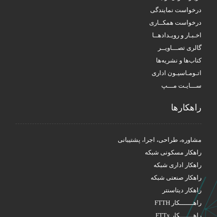
درخواست نمایندگی
درخواست همکــاری
اخـبـار و رویـدادهــا
گالری تصـــاویــر
کتاب‌ها و نشریه‌ها
اتـومـاسیـون اداری
ســـایـت مـــپ
راهکار‌ها
مشاوره، طراحی، اجرا، پشتیبانی
راهکار مسکونی شبکه
راهکار اداری شبکه
راهکار صنعتی شبکه
راهکار دیتاسنتر
راهـــــــکار FTTH
راهـــــــکار FTTx