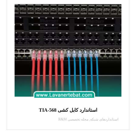
استاندارد کابل کشی TIA-568
استانداردهای شبکه
,
مجله تخصصی R&M