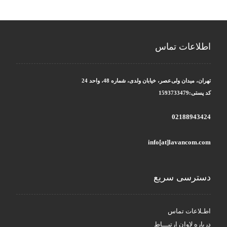
اطلاعات تماس
تهران، میدان ولی‌عصر، خیابان ولدی، شماره 48، واحد 24
کد پستی:1593733479
02188943424
info[at]lavancom.com
دسترسی سریع
اطـلاعات تماس
درباره لاوان ارتبـــاط