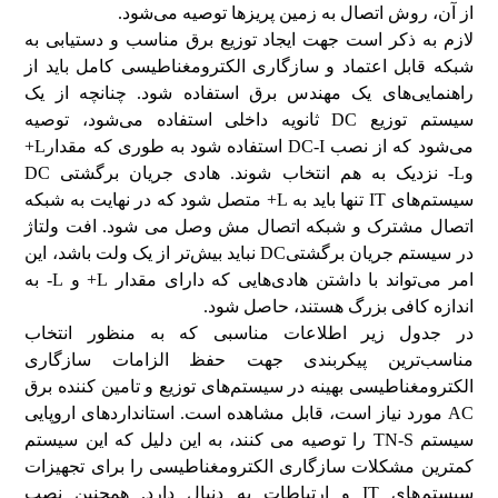
از آن، روش اتصال به زمین پریزها توصیه می‌شود.
لازم به ذکر است جهت ایجاد توزیع برق مناسب و دستیابی به
شبکه قابل اعتماد و سازگاری الکترومغناطیسی کامل باید از
راهنمایی‌های یک مهندس برق استفاده شود. چنانچه از یک
سیستم توزیع DC ثانویه داخلی استفاده می‌شود، توصیه
می‌شود که از نصب DC-I استفاده شود به طوری که مقدارL+
وL- نزدیک به هم انتخاب شوند. هادی جریان برگشتی DC
سیستم‌های IT تنها باید به L+ متصل شود که در نهایت به شبکه
اتصال مشترک و شبکه اتصال مش وصل می شود. افت ولتاژ
در سیستم جریان برگشتیDC نباید بیش‌تر از یک ولت باشد، این
امر می‌تواند با داشتن هادی‌هایی که دارای مقدار L+ و L- به
اندازه کافی بزرگ هستند، حاصل شود.
در جدول زیر اطلاعات مناسبی که به منظور انتخاب
مناسب‌ترین پیکربندی جهت حفظ الزامات سازگاری
الکترومغناطیسی بهینه در سیستم‌های توزیع و تامین کننده برق
AC مورد نیاز است، قابل مشاهده است. استانداردهای اروپایی
سیستم TN-S را توصیه می کنند، به این دلیل که این سیستم
کمترین مشکلات سازگاری الکترومغناطیسی را برای تجهیزات
سیستم‌های IT و ارتباطات به دنبال دارد. همچنین نصب