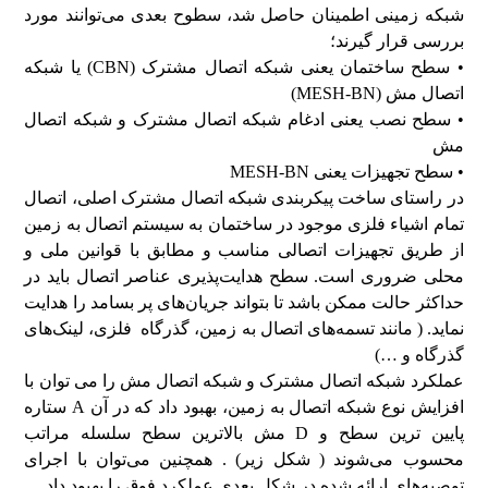
شبکه زمینی اطمینان حاصل شد، سطوح بعدی می‌توانند مورد
بررسی قرار گیرند؛
• سطح ساختمان یعنی شبکه اتصال مشترک (CBN) یا شبکه
اتصال مش (MESH-BN)
• سطح نصب یعنی ادغام شبکه اتصال مشترک و شبکه اتصال
مش
• سطح تجهيزات یعنی MESH-BN
در راستای ساخت پیکربندی شبکه اتصال مشترک اصلی، اتصال
تمام اشیاء فلزی موجود در ساختمان به سیستم اتصال به زمین
از طریق تجهیزات اتصالی مناسب و مطابق با قوانین ملی و
محلی ضروری است. سطح هدایت‌پذیری عناصر اتصال باید در
حداکثر حالت ممکن باشد تا بتواند جریان‌های پر بسامد را هدایت
نماید. ( مانند تسمه‌های اتصال به زمین، گذرگاه ‌ فلزی، لینک‌های
گذرگاه و …)
عملکرد شبکه اتصال مشترک و شبکه اتصال مش را می توان با
افزایش نوع شبکه اتصال به زمین، بهبود داد که در آن A ستاره
پایین ترین سطح و D مش بالاترین سطح سلسله مراتب
محسوب می‌شوند ( شکل زیر) . همچنین می‌توان با اجرای
توصیه‌های ارائه شده در شکل بعدی عملکرد فوق را بهبود داد.