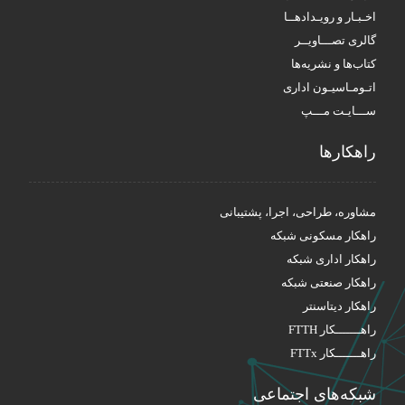
اخـبـار و رویـدادهــا
گالری تصـــاویــر
کتاب‌ها و نشریه‌ها
اتـومـاسیـون اداری
ســـایـت مـــپ
راهکار‌ها
مشاوره، طراحی، اجرا، پشتیبانی
راهکار مسکونی شبکه
راهکار اداری شبکه
راهکار صنعتی شبکه
راهکار دیتاسنتر
راهـــــــکار FTTH
راهـــــــکار FTTx
شبکه‌های اجتماعی