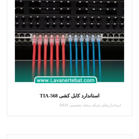
استاندارد کابل کشی TIA-568
استانداردهای شبکه
,
مجله تخصصی R&M