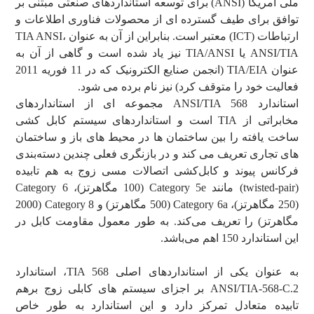
ملی آمریکا (ANSI) برای توسعه استانداردهای صنعتی مبتنی بر
توافق برای طیف گسترده ای از محصولات فناوری اطلاعات و
ارتباطات (ICT) معتبر است. بنابراین از آن به عنوان TIA ANSI،
ANSI/TIA یا TIA/ANSI نیز یاد شده است و گاهی از آن به
عنوان TIA/EIA (انجمن صنایع الکترونیک که در 11 فوریه 2011
فعالیت خود را متوقف کرد) نیز نام برده می شود.
استاندارد ANSI/TIA 568 مجموعه ای از استانداردهای
مخابراتی از TIA است و استانداردهای سیستم کابل کشی
ساخت یافته را بین ساختمان ها در محیط های باز و ساختمان
های تجاری تعریف می کند و در بازنگری فعلی چندین دسته‌بندی
فرکانس پیوند و کابل‌کشی اتصالات مسی زوج به هم تابیده
(twisted-pair) مانند Category 5e (100 مگاهرتز)، Category 6
(250 مگاهرتز)، Category 6a (500 مگاهرتز) و Category 8 (2000
مگاهرتز) را تعریف می‌کند. به طور معمول مقاومت کابل در
این استاندارد 150 اهم می‌باشد.
به عنوان یکی از استانداردهای اصلی TIA 568، استاندارد
ANSI/TIA-568-C.2 بر اجزای سیستم های کابلی زوج برهم
تابیده متعادل تمرکز دارد و این استاندارد به طور خاص