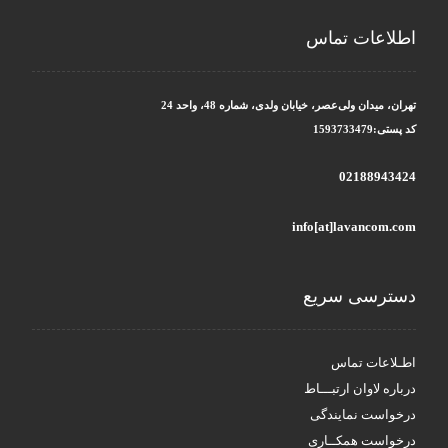
اطلاعات تماس
تهران، میدان ولی‌عصر، خیابان ولدی، شماره 48، واحد 24
کد پستی:1593733479
02188943424
info[at]lavancom.com
دسترسی سریع
اطـلاعات تماس
درباره لاوان ارتبـــاط
درخواست نمایندگی
درخواست همکــاری