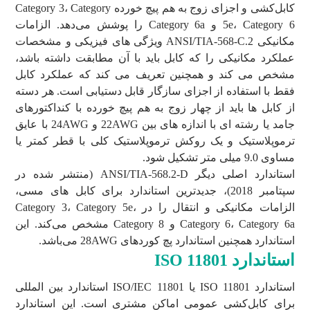
کابل‌کشی و اجزای زوج به هم پیچ خورده Category 3، Category
5e، Category 6 و Category 6a را پوشش می‌دهد. الزامات
مکانیکی ANSI/TIA-568-C.2 ویژگی های فیزیکی و مشخصات
عملکرد مکانیکی را که کابل باید با آن مطابقت داشته باشد،
مشخص می کند و همچنین تعریف می کند که عملکرد کابل
فقط با استفاده از اجزای سازگار قابل دستیابی است. هر دسته
از کابل ها باید از چهار زوج به هم پیچ خورده با کنداکتورهای
جامد یا رشته ای با اندازه های بین 22AWG و 24AWG با عایق
ترموپلاستیک و یک روکش ترموپلاستیک کلی با قطر کمتر یا
مساوی 9.0 میلی متر تشکیل شود.
استاندارد اصلی دیگر ANSI/TIA-568.2-D (منتشر شده در
سپتامبر 2018)، جدیدترین استاندارد برای کابل های مسی،
الزامات مکانیکی و انتقال را در Category 3، Category 5e،
Category 6، Category 6a و Category 8 مشخص می‌کند. این
استاندارد همچنین استاندارد پچ کوردهای 28AWG می‌باشد.
استاندارد
ISO 11801
استاندارد ISO 11801 یا ISO/IEC 11801 استاندارد بین المللی
برای کابل‌کشی عمومی اماکن مشتری است. این استاندارد