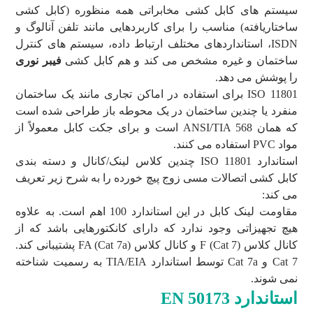
سیستم های کابل کشی مخابراتی همه منظوره (کابل کشی
ساختاریافته) مناسب را برای کاربردهایی مانند تلفن آنالوگ و
ISDN، استانداردهای مختلف ارتباط داده، سیستم های کنترل
ساختمان و غیره مشخص می کند و هم کابل کشی
فیبر نوری
را پوشش می دهد.
ISO 11801 برای استفاده در اماکن تجاری مانند یک ساختمان
منفرد یا چندین ساختمان در یک محوطه باز طراحی شده است
که همان ANSI/TIA 568 است و برای جکت کابل معمولاً از
مواد PVC استفاده می کنند.
استاندارد ISO 11801 چندین کلاس لینک/کانال و دسته بندی
کابل کشی اتصالات مسی زوج پیچ خورده را به شرح زیر تعریف
می کند:
مقاومت لینک کابل در این استاندارد 100 اهم است. به علاوه
هیچ تجهیزاتی وجود ندارد که دارای کانکتورهایی باشد که از
کانال کلاس F (Cat 7) و کانال کلاس FA (Cat 7a) پشتیبانی کند.
Cat 7 و Cat 7a توسط استاندارد TIA/EIA به رسمیت شناخته
نمی شوند.
استاندارد
EN 50173