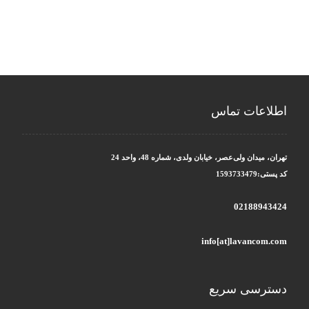
اطلاعات تماس
تهران، میدان ولی‌عصر، خیابان ولدی، شماره 48، واحد 24
کد پستی:1593733479
02188943424
info[at]lavancom.com
دسترسی سریع