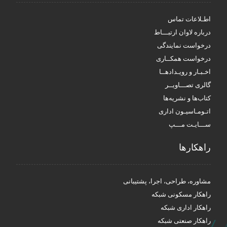
اطـلاعات تماس
درباره لاوان ارتبـــاط
درخواست نمایندگی
درخواست همکــاری
اخـبـار و رویـدادهــا
گالری تصـــاویــر
کتاب‌ها و نشریه‌ها
اتـومـاسیـون اداری
ســـایـت مـــپ
راهکار‌ها
مشاوره، طراحی، اجرا، پشتیبانی
راهکار مسکونی شبکه
راهکار اداری شبکه
راهکار صنعتی شبکه