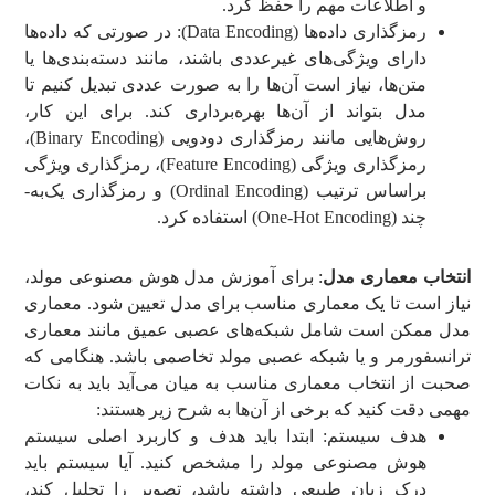
و اطلاعات مهم را حفظ کرد.
رمزگذاری داده‌ها (Data Encoding): در صورتی که داده‌ها
دارای ویژگی‌های غیرعددی باشند، مانند دسته‌بندی‌ها یا
متن‌ها، نیاز است آن‌ها را به صورت عددی تبدیل کنیم تا
مدل بتواند از آن‌ها بهره‌برداری کند. برای این کار،
روش‌هایی مانند رمزگذاری دودویی (Binary Encoding)،
رمزگذاری ویژگی (Feature Encoding)، رمزگذاری ویژگی
براساس ترتیب (Ordinal Encoding) و رمزگذاری یک‌به-
چند (One-Hot Encoding) استفاده کرد.
انتخاب معماری مدل
: برای آموزش مدل هوش مصنوعی مولد،
نیاز است تا یک معماری مناسب برای مدل تعیین شود. معماری
مدل ممکن است شامل شبکه‌های عصبی عمیق مانند معماری
ترانسفورمر و یا شبکه عصبی مولد تخاصمی باشد. هنگامی که
صحبت از انتخاب معماری مناسب به میان می‌آید باید به نکات
مهمی دقت کنید که برخی از آن‌ها به شرح زیر هستند:
هدف سیستم: ابتدا باید هدف و کاربرد اصلی سیستم
هوش مصنوعی مولد را مشخص کنید. آیا سیستم باید
درک زبان طبیعی داشته باشد، تصویر را تحلیل کند،