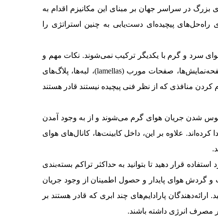
 بزرگ در سراسر جهان بر مبنای این مکانیزم اقدام به
ند. انکلوژرهای BladeCube در ترکیب با کابینت‌های T7 BladeShelter از R&M Tecnosteel بر مبنای راه‌حل‌های پیچیده‌ای دست‌یابی به چنین استراتژی را
وای سرد و گرم با یکدیگر ترکیب نمی‌شوند. نکات مهم و
جزئیات فنی زیادی وجود دارد که باید در این زمینه به آن‌ها اشاره کرد که از آن جمله باید به کابل‌کشی‌ها، نصب براکت‌ها، صفحه‌نمایش‌ها، صفحات مورب (lamellas)، لبه‌ها، پلاگ‌های
 کردن منافذی که از نظر فنی پیچیده نیستند قادر هستند
حبوس شدن جریان هوای گرم می‌شوند و از به وجود آمدن
د در این زمینه دست پیدا کرده‌اند. علاوه بر این، داخل کابینت‌ها، کانال‌های هوای
.
تفاده قرار دهید تا بتوانید به حداکثر تراکم بسته‌بندی
بت و گردش هوای پایدار و حصول اطمینان از وجود جریان
ائه‌دهندگان پارادایم‌های چند ابری که قادر هستند بر
ر مصرف انرژی داشته باشند.