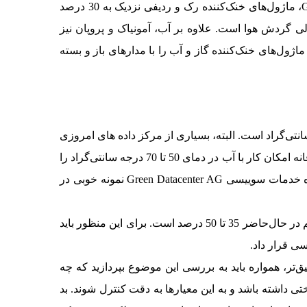
فضای کمی نیاز دارند و نزدیک به منابع تولید گرما قرار می‌گیرند. طبق تحقیقات انجام شده توسط موسسه Graphical Research، ماژول‌های خنک‌کننده رک و ردیفی نزدیک به 30 درصد
 و استقرار آن‌ها تا 60 درصد سریع‌تر از راه‌حل‌های معمولی گردش هوا است. علاوه بر آب، آمونیاک و پروپان نیز
ده BladeCooling خود، ماژول‌های خنک‌کننده گاز و آب را با مدارهای باز و بسته
نک نیاز داریم؟ این یک موضوع بحث‌برانگیز است. دمای اتاق سرور به صورت استاندارد 22 تا 25 درجه سانتی‌گراد است. البته، بسیاری از مرکز داده های امروزی
در دمای بالای 25 درجه بدون گرمای بیش از حد یا خرابی تجهیزات فناوری‌اطلاعات کار می‌کنند. سامانه‌های خنک‌کننده مایع خلاقانه امکان کار با آب در دمای 50 تا 70 درجه سانتی‌گراد را
فراهم می‌کنند. البته، تحت شرایط خاصی، امکان بازیابی گرما به منظور گرم کردن ساختمان‌های مجاور وجود دارد. ارائه‌دهنده خدمات سوییسی Green Datacenter AG نمونه خوبی در
گارتنر بر این باور است که می‌توان سهم تجهیزات تهویه مطبوع در مصرف انرژی را به 15 درصد کاهش داد، در حالی که این رقم در حال‌حاضر 35 تا 50 درصد است. برای این منظور باید
سی قرار داد.
‌تر، همواره باید به بررسی این موضوع بپردازید که چه
 داشته باشد و به این معیارها به دقت کنترل شوند. بد