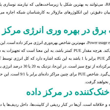
انکلوژرهای ماژولار مثل BladeShelter از R&M Tecnosteel، می‌توانند به بهترین شکل با زیرساخ
رند، یکپارچه شوند. به بیان دقیق‌تر، این انکلوژرهای ماژولار به کارشناسان شبکه
 در بهره وری انرژی مرکز د
شاخص اثربخشی مصرف برق (PUE) سرنام Power usage effectiveness، مهم‌ترین شاخص به
کار با تجهیزات فناوری اطلاعات در دیتاسنتر را بیان می‌کند. هرچه مقدار PUE کم
تجهیزات سرمایشی عملکرد خوبی دارند. به‌طور مثال، اگر PUE برابر با 1 باشد به این ن
شاخص در بازه 2/1 تا 3/1 باشد به این 
اختیار فرآیندهایی مانند سرمایش 
 نخواهند گرفت.
خنک‌کننده در مرکز داده
 خلاقانه است. آن‌ها در کنار ردیفی از کابینت‌ها، داخل ردیف‌ها یا 