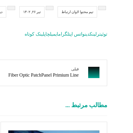
تیم محتوا لاوان ارتباط
تیر ۲۶, ۱۴۰۲
دی
توئیتر
لینکدین
واتس اپ
تلگرام
ایمیل
چاپ
لینک کوتاه
قبلی
Fiber Optic PatchPanel Primium Line
مطالب مرتبط ...