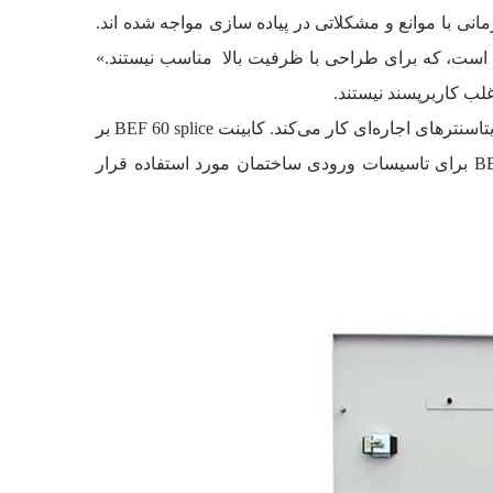
اده سازمانی با موانع و مشکلاتی در پیاده سازی مواجه شده اند.
ی است، که برای طراحی با ظرفیت بالا مناسب نیستند.»
تیم توسعه آر اند ام (R&M) در مرکز تحقیق و توسعه آمریکای شمالی واقع در Milpitas کالیفرنیا، بر روی جزییات نیازمندی‌های دیتاسنترهای اجاره‌ای کار می‌کند. کابینت BEF 60 splice بر
اساس تجربه گسترده استفاده از کابینت‌های توزیع فیبر نوری با تعداد بالا و مطالعات نمونه‌های موفق طراحی شده است. BEF برای تاسیسات ورودی ساختمان مورد استفاده قرار