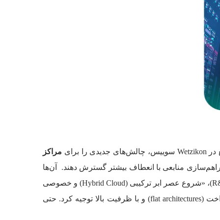
مراکز
اهم‌سازی منابعی با انعطاف بیشتر گسترش دهند. آن‌ها
خود را نیز گسترش دهند. بنا بر پیش‌بینی دکتر توماس ولینگر، مدیر بازار دیتاسنتر آر اند ام (R&M)، «شروع عصر ابر ترکیبی (Hybrid Cloud) و خصوصی
10 گیگابیت، به 40 گیگابیت و سپس 100 گیگابیت را می‌توان با مفاهیمی چون معماری یکنواخت (flat architectures) و با ظرفیت بالا توجیه کرد. حتی