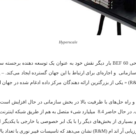
Hyperscale
دکتر توماس ولینگر می‌گوید: « آر اند ام (R&M)، با طراحی BEF 60 بار دیگر نقش خود به 
مانی و اجاره‌ای برای ارتباط با این جهان گسترده ایجاد می‌کند. –
در جوامع بشری روز به روز در حال زیاد شدن است. در حال حاضر 8.4 میلیارد شیء
ا و بسیاری از بخش‌های دیگر را با یک ابر خصوصی یا خارجی با یکدیگر 
چالش بزرگ برای شبکه‌ها محسوب می‌شود.» تحقیق و ارزیابی آر اند ام (R&M) نشان می‌