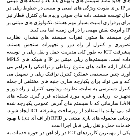
های جدید مانند سیستم های با پهنای باند بالا و شبکه های مبتنی
بر IP برای تقویت ویژگی های ایمنی و امنیتی در خطوط ریلی در
حال توسعه هستند. داده های صوتی و پیام های کنترل قطار نیز
برای برقراری امنیت بسیار مهم هستند. تکنولوژی های مبتنی بر
IP و
اترنت
نقش مهمی را در این زمینه ایفا می کنند.
این سیستم ها ستون فقرات سیستم های هشدار، نظارت
تصویری و کنترل از راه دور و تجهیزات سنجش هستند.
پیشرفت ICT به طور کلی مدیریت حمل و نقل ریلی را توسعه
داده است. سیستم‌های ریلی مبتنی بر IP و شبکه‌ های MPLS
امکان ارائه حالت های متنوع ارتباطی و ترافیکی را فراهم می
آورد. چنین سیستمی عملکرد کنترل ترافیک ریلی را تسهیل می
کند و می تواند برای یکپارچه سازی جنبه های مختلفی از جمله
کنترل دسترسی به سایت، نظارت ویدئویی، کنترل از راه دور و
تجهیزات ارزیابی و غیره مورد استفاده قرار گیرد. شبکه های
LAN سازمانی که با سیستم های آدرس عمومی یکپارچه شده
اند می توانند با استفاده از زیرساخت پیشرفته ICT ایجاد شوند.
ردیابی محموله های باری مبتنی بر RFID (آر اف آی دی) با بهبود
خدمات حمل و نقل ریلی قابل اجرا است.
یکی از مهمترین کاربردهای ICT در راه آهن در حوزه خدمات به