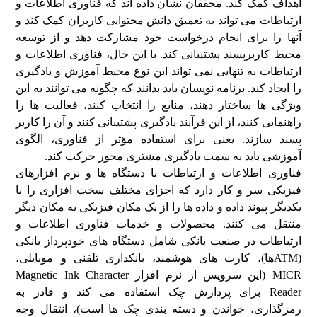
اهداف کمک کند. محققان نشان داده اند که فناوری اطلاعات و
ارتباطات می تواند به تعمیق دانش محتوایی کاربران کمک کند و
آنها را برای انجام درخواست خود مشارکت دهد و از توسعه
محیط کاربرپسند پشتیبانی کند. با این حال، فناوری اطلاعات و
ارتباطات به تنهایی نمی تواند این نوع محیط آموزش و یادگیری
را ایجاد کند. برنامه نویسان باید بدانند که چگونه می توانند به این
ویژگی ها ساختار دهند، منابع را انتخاب کنند، فعالیت ها را
راهنمایی کنند، از این فرآیند یادگیری پشتیبانی کنند و آن را کاربر
پسند سازند. یعنی برای استفاده مؤثر از فناوری، الگوی
آموزشی باید به سمت یادگیری مشتری محور حرکت کند.
فناوری اطلاعات و ارتباطات با دستگاه ها و نرم افزارهای
فیزیکی سر و کار دارد که اجزای مختلف سخت افزاری را با
یکدیگر پیوند داده و داده ها را از یک مکان فیزیکی به مکان دیگر
منتقل می کنند. محصولات و خدمات فناوری اطلاعات و
ارتباطات در صنعت بانکی شامل دستگاه های خودپرداز بانکی
(ATMها)، کارت های هوشمند، بانکداری تلفنی و موبایلی،
MICR (این سرویس از نرم افزار Magnetic Ink Character
Reader برای پردازش چک استفاده می کند و قادر به
رمزگذاری، خواندن و دسته بندی چک ها است)، انتقال وجه