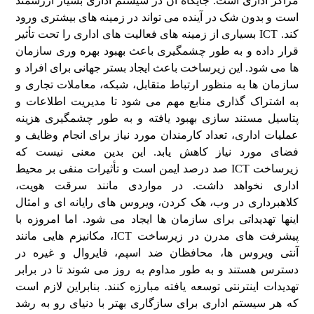
مراکز اداری است. جایگاه آن در سیستم اداری بسیار ارزشمند
است و بدون شک در آینده می تواند در زمینه های بیشتری ورود
کند. ICT بسیاری از زمینه های فعالیت های اداری را تحت تأثیر
قرار داده و به طور چشمگیری باعث بهبود بهره وری سازمان
ها می شود. این زیرساخت باعث ایجاد بستر جهانی برای افراد و
سازمان ها به منظور ارتباط متقابل، شبکه، معاملات تجاری و
به اشتراک گذاری منابع مهم می شود تا مدیریت اطلاعات و
پتاسیل مستند سازی بهبود یافته و به طور چشمگیری هزینه
عملیات اداری، تعداد کارمندان مورد نیاز برای انجام وظایف و
فضای مورد نیاز کاهش یابد. این بدین معنی نیست که
زیرساخت ICT صد درصد ایمن است و تأثیرات منفی بر محیط
اداری نخواهد داشت. در مواردی مانند سرقت هویت،
کلاهبرداری در وب، هک کردن، ویروس های رایانه ای و امثال
اینها تهدیداتی برای سازمان ها ایجاد می شود. اما امروزه با
پیشرفت های مدرن در زیرساخت ICT، مکانیزم هایی مانند
آنتی ویروس ها، محافظان ضد اسپم، فایروال و غیره در
دسترس هستند و به طور مداوم به روز می شوند تا در برابر
تهدیدات اینترنتی توسعه یافته مبارزه کنند. بنابراین لازم است
که هر سیستم اداری برای سازگاری بهتر با دنیای رو به رشد