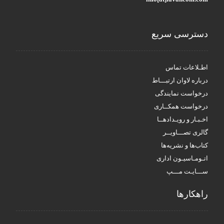
دسترسی سریع
اطـلاعات تماس
درباره لاوان ارتبـــاط
درخواست نمایندگی
درخواست همکــاری
اخـبـار و رویـدادهــا
گالری تصـــاویــر
کتاب‌ها و نشریه‌ها
اتـومـاسیـون اداری
ســـایـت مـــپ
راهکار‌ها