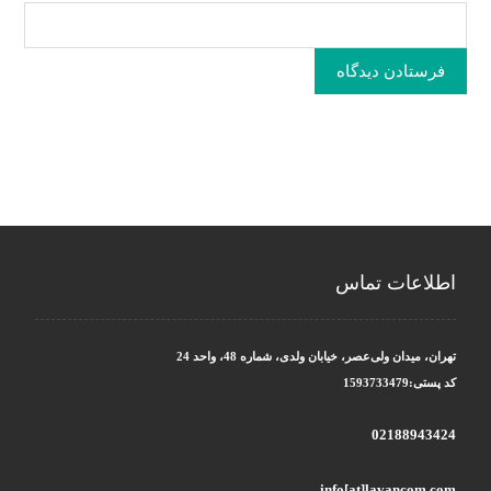
فرستادن دیدگاه
اطلاعات تماس
تهران، میدان ولی‌عصر، خیابان ولدی، شماره 48، واحد 24
کد پستی:1593733479
02188943424
info[at]lavancom.com